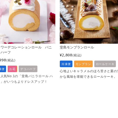
ラワーデコレーションロール バニ
堂島モンブランロール
 ハーフ
2,808
¥
税込
998
税込
冷凍便
モンブラン
ロールケーキ
凍便
お花
デコハーフ
心地よいキャラメルのほろ苦さと栗の
人気No.1の「堂島バニラロール ハ
かな風味を堪能できるロールケーキ。
フ」がいつもよりドレスアップ！