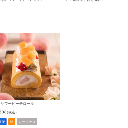
島サワーピーチロール
808
税込
凍便
桃
ロールデコ