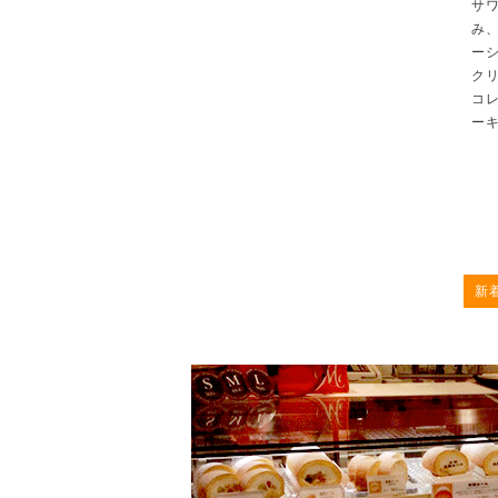
サ
み
ー
ク
コ
ー
新