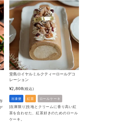
堂島ロイヤルミルクティーロールデコ
レーション
2,808
¥
税込
冷凍便
紅茶
ロールケーキ
存
[在庫限り]生地とクリームに香り高い紅
デ
茶を合わせた、紅茶好きのためのロール
ケーキ。