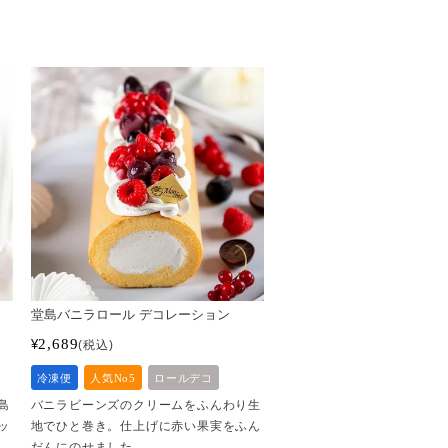
堂島バニラロール デコレーション
2,689
¥
税込
冷凍便
人気No5
ロールデコ
バニラビーンズのクリームをふんわり生
島
地でひと巻き。仕上げに赤い果実をふん
ッ
だんにのせました。