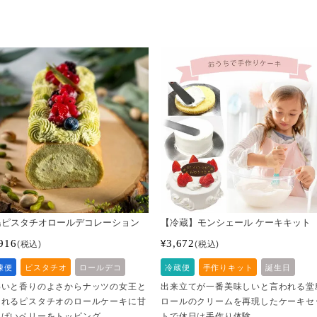
島ピスタチオロールデコレーション
【冷蔵】モンシェール ケーキキット
916
3,672
¥
税込
税込
凍便
ピスタチオ
ロールデコ
冷蔵便
手作りキット
誕生日
わいと香りのよさからナッツの女王と
出来立てが一番美味しいと言われる堂
されるピスタチオのロールケーキに甘
ロールのクリームを再現したケーキセ
っぱいベリーをトッピング。
トで休日は手作り体験。