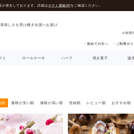
延が発生しております。詳細は
ヤマト運輸HP
をご確認ください。
の美味しさを受け継ぎ全国へお届け
※時間
・初めての方へ
・ご利用ガイ
フト
ロールケーキ
ハーフ
焼き菓子
誕
着順
価格が安い順
価格が高い順
登録順
レビュー順
おすすめ順