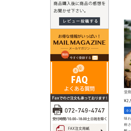
堂
2,
¥
冷
味
称
酸