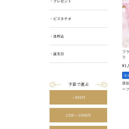
・プレゼント
・ピスタチオ
・送料込
フ
・誕生日
ラ
1,
¥
冷
通販
ー
～999円
1000～2999円