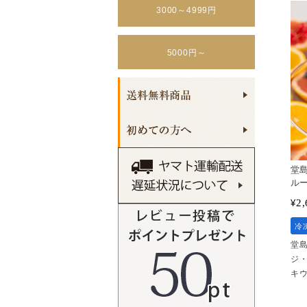
3000～4999円
5000円～
堂
ル
2,
¥
冷
堂
ジ
キ