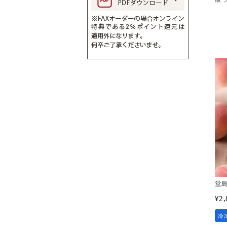
堂
2,
¥
冷