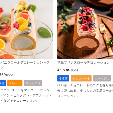
島バニラロールデコレーション～フ
堂島プリンスロールデコレーション
ーツ
2,808
¥
税込
689
税込
冷凍便
チョコレート
ロールデコ
凍便
フルーツ
ロールデコ
ベルギーチョコレートのコクと香りを
島バニラ ロールをマンゴー・オレン
分に楽しめる、少し大人の堂島ロール
・パイン・ピンクグレープフルーツ・
コレーション。
ウイなどでデコレーション。