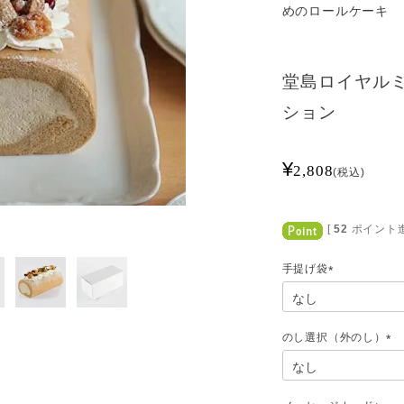
めのロールケーキ
堂島ロイヤル
ション
¥
2,808
税込
[
52
ポイント進
手提げ袋
(
必
須
)
のし選択（外のし）
(
必
須
)