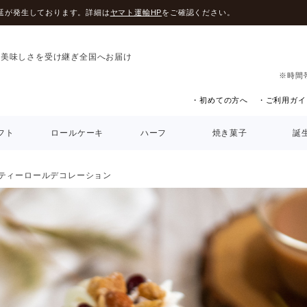
延が発生しております。詳細は
ヤマト運輸HP
をご確認ください。
の美味しさを受け継ぎ全国へお届け
※時間
・初めての方へ
・ご利用ガイ
フト
ロールケーキ
ハーフ
焼き菓子
誕
ティーロールデコレーション