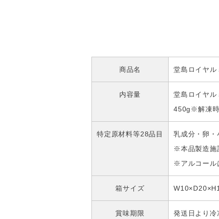
商品名
堂島ロイヤル
内容量
堂島ロイヤル
450g※解
特定原材料等28品目
乳成分・卵・
※本品製造施
※アルコール
箱サイズ
W10×D20×H
賞味期限
発送日より冷