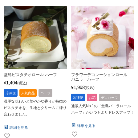
堂島ピスタチオロール ハーフ
フラワーデコレーションロール
バニラ ハーフ
1,404
¥
税込
1,998
¥
税込
冷凍便
人気商品
ハーフ
冷凍便
お花
デコハーフ
濃厚な味わいと華やかな香りが特徴の
通販人気No.1の「堂島バニラロール
ピスタチオを、生地とクリームに練り
ハーフ」がいつもよりドレスアップ！
合わせました。
詳細を見る
詳細を見る