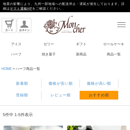
地震の影響により、九州一部地域への配送停止・遅延が発生しております。詳
細は
ヤマト運輸HP
をご確認ください。
アイス
ゼリー
ギフト
ロールケーキ
ハーフ
焼き菓子
新商品
商品一覧
HOME
ハーフ商品一覧
新着順
価格が安い順
価格が高い順
登録順
レビュー順
おすすめ順
5
件中
1
-
5
件表示