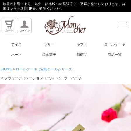
地震の影響により、九州一部地域への配送停止・遅延が発生しております。詳
細は
ヤマト運輸HP
をご確認ください。
アイス
ゼリー
ギフト
ロールケーキ
ハーフ
焼き菓子
新商品
商品一覧
HOME
ロールケーキ（堂島ロールシリーズ）
フラワーデコレーションロール バニラ ハーフ