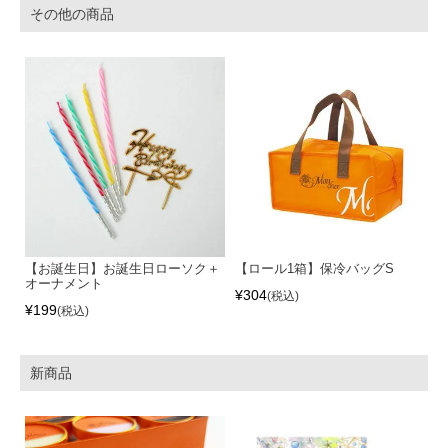
その他の商品
【お誕生日】お誕生日ローソク＋
【ロール1箱】保冷バッグS
オーナメント
¥
304
税込
¥
199
税込
新商品