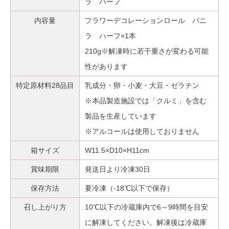
ラ ハーフ
内容量
フラワーデコレーションロール バニ
ラ ハーフ×1本
210g※解凍時に若干重さが変わる可能
性があります
特定原材料28品目
乳成分・卵・小麦・大豆・ゼラチン
※本品製造施設では「クルミ」を含む
製品を生産しています
※アルコールは使用しておりません
箱サイズ
W11.5×D10×H11cm
賞味期限
発送日より冷凍30日
保存方法
要冷凍（-18℃以下で保存）
召し上がり方
10℃以下の冷蔵庫内で6～9時間を目安
に解凍してください。解凍後は冷蔵庫