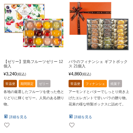
【ゼリー】堂島フルーツゼリー 12
バラのフィナンシェ ギフトボック
個入
ス 21個入
3,240
4,860
¥
¥
税込
税込
常温便
期間限定
ゼリー
常温便
フィナンシェ
焼菓子
各地の厳選したフルーツを使った色と
アーモンドとバターでしっとり焼き上
りどりに輝くゼリー。人気のある贈り
げたエレガントで甘いバラの贈り物。
物。
花束の様な特製ボックスに詰めて。
詳細を見る
詳細を見る