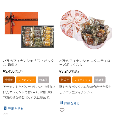
バラのフィナンシェ ギフトボック
バラのフィナンシェ エタニティロ
ス 15個入
ーズボックス L
3,456
3,240
¥
¥
税込
税込
常温便
フィナンシェ
焼菓子
常温便
フィナンシェ
焼菓子
アーモンドとバターでしっとり焼き上
華やかなボックスに詰め合わせた愛ら
げたエレガントで甘いバラの贈り物。
しいバラ型フィナンシェ
花束の様な特製ボックスに詰めて。
詳細を見る
詳細を見る