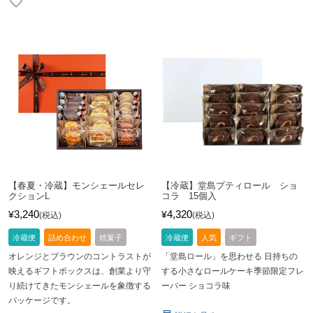
【春夏・冷蔵】モンシェールセレ
【冷蔵】堂島プティロール ショ
クションL
コラ 15個入
3,240
4,320
¥
¥
税込
税込
冷蔵便
詰め合わせ
焼菓子
冷蔵便
人気
ギフト
オレンジとブラウンのコントラストが
「堂島ロール」を思わせる 日持ちの
映えるギフトボックスは、創業より守
する小さなロールケーキ季節限定フレ
り続けてきたモンシェールを象徴する
ーバー ショコラ味
パッケージです。