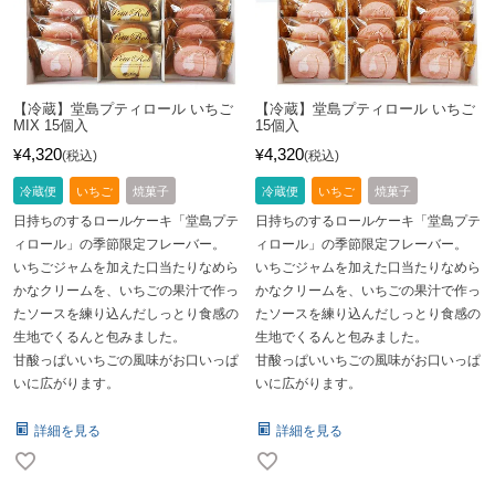
【冷蔵】堂島プティロール いちご
【冷蔵】堂島プティロール いちご
MIX 15個入
15個入
4,320
4,320
¥
¥
税込
税込
冷蔵便
いちご
焼菓子
冷蔵便
いちご
焼菓子
日持ちのするロールケーキ「堂島プテ
日持ちのするロールケーキ「堂島プテ
ィロール」の季節限定フレーバー。
ィロール」の季節限定フレーバー。
いちごジャムを加えた口当たりなめら
いちごジャムを加えた口当たりなめら
かなクリームを、いちごの果汁で作っ
かなクリームを、いちごの果汁で作っ
たソースを練り込んだしっとり食感の
たソースを練り込んだしっとり食感の
生地でくるんと包みました。
生地でくるんと包みました。
甘酸っぱいいちごの風味がお口いっぱ
甘酸っぱいいちごの風味がお口いっぱ
いに広がります。
いに広がります。
詳細を見る
詳細を見る