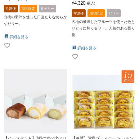
4,320
¥
税込
常温便
期間限定
桃ゼリー
常温便
期間限定
ゼリー
白桃の果汁を使った口当たりなめらか
各地の厳選したフルーツを使った色と
なゼリー。
りどりに輝くゼリー。人気のある贈り
物。
詳細を見る
詳細を見る
【ハーフセット】3種の食べ比べセ
【冷蔵】堂島プティロール レモン