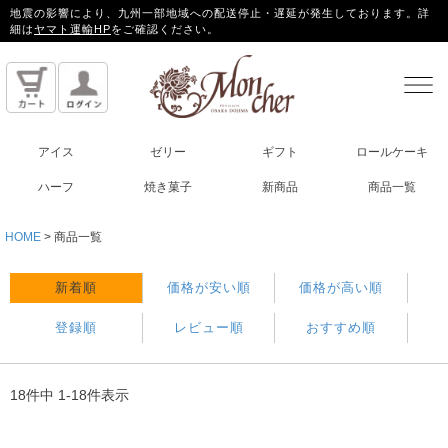
地震の影響により、九州一部地域への配送停止・遅延が発生しております。詳
細は
ヤマト運輸HP
をご確認ください。
アイス
ゼリー
ギフト
ロールケーキ
ハーフ
焼き菓子
新商品
商品一覧
HOME
商品一覧
新着順
価格が安い順
価格が高い順
登録順
レビュー順
おすすめ順
18
件中
1
-
18
件表示