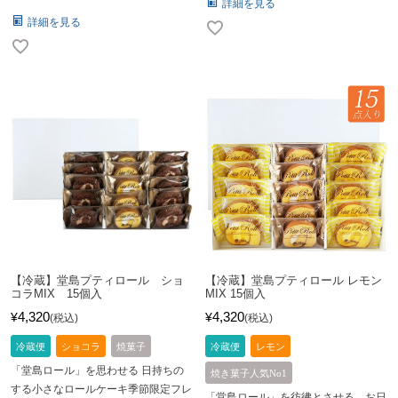
詳細を見る
詳細を見る
【冷蔵】堂島プティロール ショ
【冷蔵】堂島プティロール レモン
コラMIX 15個入
MIX 15個入
4,320
4,320
¥
¥
税込
税込
冷蔵便
ショコラ
焼菓子
冷蔵便
レモン
「堂島ロール」を思わせる 日持ちの
焼き菓子人気No1
する小さなロールケーキ季節限定フレ
「堂島ロール」を彷彿とさせる、お日