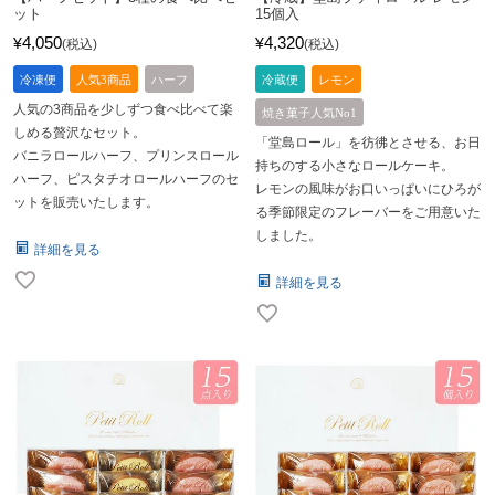
ット
15個入
4,050
4,320
¥
¥
税込
税込
冷凍便
人気3商品
ハーフ
冷蔵便
レモン
人気の3商品を少しずつ食べ比べて楽
焼き菓子人気No1
しめる贅沢なセット。
「堂島ロール」を彷彿とさせる、お日
バニラロールハーフ、プリンスロール
持ちのする小さなロールケーキ。
ハーフ、ピスタチオロールハーフのセ
レモンの風味がお口いっぱいにひろが
ットを販売いたします。
る季節限定のフレーバーをご用意いた
しました。
詳細を見る
詳細を見る