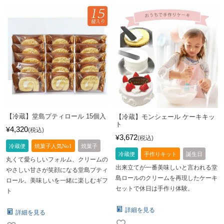
【冷蔵】堂島プティロール 15個入
【冷蔵】モンシェール ケーキキッ
ト
4,320
¥
税込
3,672
¥
税込
冷蔵便
焼菓子人気No1
焼菓子
冷蔵便
手作りキット
誕生日
丸くて愛らしいフォルム、クリームの
出来立てが一番美味しいと言われる堂
やさしい甘さが笑顔になる堂島プティ
島ロールのクリームを再現したケーキ
ロール。美味しいを一緒に楽しむギフ
セットで休日は手作り体験。
ト
詳細を見る
詳細を見る