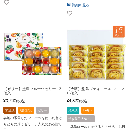
詳細を見る
【ゼリー】堂島フルーツゼリー 12
【冷蔵】堂島プティロール レモン
個入
15個入
3,240
4,320
¥
¥
税込
税込
常温便
期間限定
ゼリー
冷蔵便
レモン
各地の厳選したフルーツを使った色と
焼き菓子人気No1
りどりに輝くゼリー。人気のある贈り
「堂島ロール」を彷彿とさせる、お日