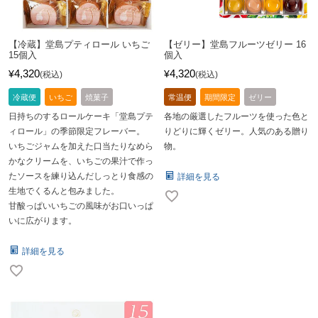
【冷蔵】堂島プティロール いちご
【ゼリー】堂島フルーツゼリー 16
15個入
個入
4,320
4,320
¥
¥
税込
税込
冷蔵便
いちご
焼菓子
常温便
期間限定
ゼリー
日持ちのするロールケーキ「堂島プテ
各地の厳選したフルーツを使った色と
ィロール」の季節限定フレーバー。
りどりに輝くゼリー。人気のある贈り
いちごジャムを加えた口当たりなめら
物。
かなクリームを、いちごの果汁で作っ
たソースを練り込んだしっとり食感の
詳細を見る
生地でくるんと包みました。
甘酸っぱいいちごの風味がお口いっぱ
いに広がります。
詳細を見る