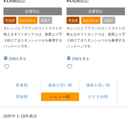
3,456
4,428
¥
¥
税込
税込
在庫切れ
在庫切れ
常温便
詰め合わせ
焼菓子
常温便
詰め合わせ
焼菓子
オレンジとブラウンのコントラストが
オレンジとブラウンのコントラストが
映えるギフトボックスは、創業より守
映えるギフトボックスは、創業より守
り続けてきたモンシェールを象徴する
り続けてきたモンシェールを象徴する
パッケージです。
パッケージです。
詳細を見る
詳細を見る
新着順
価格が安い順
価格が高い順
登録順
レビュー順
おすすめ順
18
件中
1
-
18
件表示