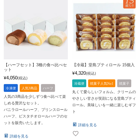
【ハーフセット】3種の食べ比べセ
【冷蔵】堂島プティロール 15個入
ット
4,320
¥
税込
4,050
¥
税込
冷蔵便
焼菓子人気No1
焼菓子
冷凍便
人気3商品
ハーフ
丸くて愛らしいフォルム、クリームの
人気の3商品を少しずつ食べ比べて楽
やさしい甘さが笑顔になる堂島プティ
しめる贅沢なセット。
ロール。美味しいを一緒に楽しむギフ
バニラロールハーフ、プリンスロール
ト
ハーフ、ピスタチオロールハーフのセ
ットを販売いたします。
詳細を見る
詳細を見る