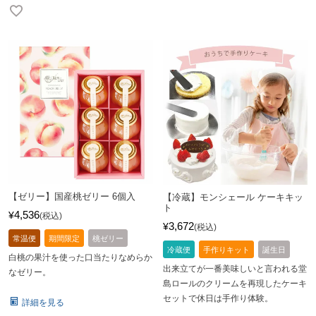
【ゼリー】国産桃ゼリー 6個入
【冷蔵】モンシェール ケーキキッ
ト
4,536
¥
税込
3,672
¥
税込
常温便
期間限定
桃ゼリー
冷蔵便
手作りキット
誕生日
白桃の果汁を使った口当たりなめらか
出来立てが一番美味しいと言われる堂
なゼリー。
島ロールのクリームを再現したケーキ
セットで休日は手作り体験。
詳細を見る