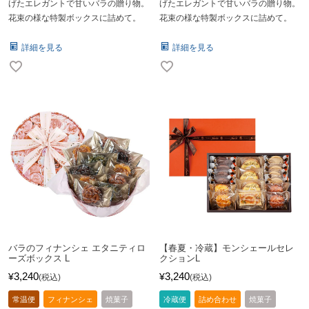
げたエレガントで甘いバラの贈り物。
げたエレガントで甘いバラの贈り物。
花束の様な特製ボックスに詰めて。
花束の様な特製ボックスに詰めて。
詳細を見る
詳細を見る
バラのフィナンシェ エタニティロ
【春夏・冷蔵】モンシェールセレ
ーズボックス L
クションL
3,240
3,240
¥
¥
税込
税込
常温便
フィナンシェ
焼菓子
冷蔵便
詰め合わせ
焼菓子