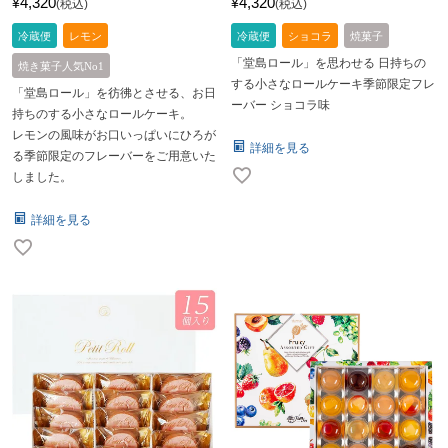
4,320
4,320
¥
¥
税込
税込
冷蔵便
レモン
冷蔵便
ショコラ
焼菓子
「堂島ロール」を思わせる 日持ちの
焼き菓子人気No1
する小さなロールケーキ季節限定フレ
「堂島ロール」を彷彿とさせる、お日
ーバー ショコラ味
持ちのする小さなロールケーキ。
レモンの風味がお口いっぱいにひろが
詳細を見る
る季節限定のフレーバーをご用意いた
しました。
詳細を見る