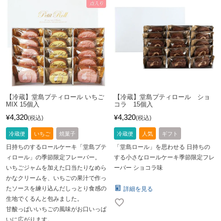
【冷蔵】堂島プティロール いちご
【冷蔵】堂島プティロール ショ
MIX 15個入
コラ 15個入
4,320
4,320
¥
¥
税込
税込
冷蔵便
いちご
焼菓子
冷蔵便
人気
ギフト
日持ちのするロールケーキ「堂島プテ
「堂島ロール」を思わせる 日持ちの
ィロール」の季節限定フレーバー。
する小さなロールケーキ季節限定フレ
いちごジャムを加えた口当たりなめら
ーバー ショコラ味
かなクリームを、いちごの果汁で作っ
たソースを練り込んだしっとり食感の
詳細を見る
生地でくるんと包みました。
甘酸っぱいいちごの風味がお口いっぱ
いに広がります。