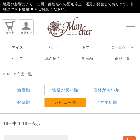
地震の影響により、九州一部地域への配送停止・遅延が発生しております。詳
細は
ヤマト運輸HP
をご確認ください。
アイス
ゼリー
ギフト
ロールケーキ
ハーフ
焼き菓子
新商品
商品一覧
HOME
商品一覧
新着順
価格が安い順
価格が高い順
登録順
レビュー順
おすすめ順
18
件中
1
-
18
件表示