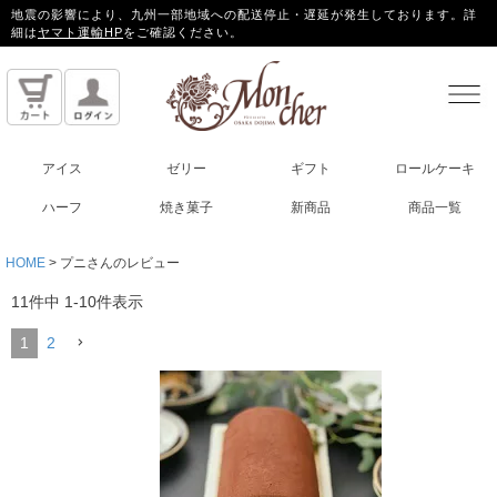
地震の影響により、九州一部地域への配送停止・遅延が発生しております。詳
細は
ヤマト運輸HP
をご確認ください。
アイス
ゼリー
ギフト
ロールケーキ
ハーフ
焼き菓子
新商品
商品一覧
HOME
プニさんのレビュー
11
件中
1
-
10
件表示
1
2