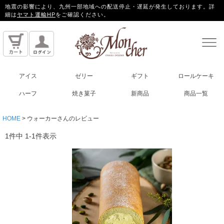
地震の影響により、九州一部地域への配送停止・遅延が発生しております。詳
細は
ヤマト運輸HP
をご確認ください。
アイス
ゼリー
ギフト
ロールケーキ
ハーフ
焼き菓子
新商品
商品一覧
HOME
ウォーカーさんのレビュー
1
件中
1
-
1
件表示