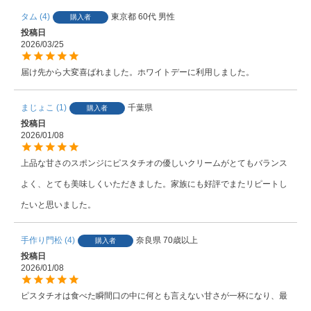
タム
4
東京都
60代
男性
購入者
投稿日
2026/03/25
届け先から大変喜ばれました。ホワイトデーに利用しました。
まじょこ
1
千葉県
購入者
投稿日
2026/01/08
上品な甘さのスポンジにピスタチオの優しいクリームがとてもバランス
よく、とても美味しくいただきました。家族にも好評でまたリピートし
たいと思いました。
手作り門松
4
奈良県
70歳以上
購入者
投稿日
2026/01/08
ピスタチオは食べた瞬間口の中に何とも言えない甘さが一杯になり、最