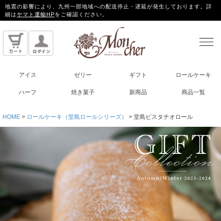
地震の影響により、九州一部地域への配送停止・遅延が発生しております。詳
細は
ヤマト運輸HP
をご確認ください。
アイス
ゼリー
ギフト
ロールケーキ
ハーフ
焼き菓子
新商品
商品一覧
HOME
ロールケーキ（堂島ロールシリーズ）
堂島ピスタチオロール