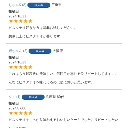
じゅんK
2
三重県
購入者
投稿日
2024/10/31
ピスタチオ好きな方は是非お試しください。

想像以上にピスタチオが香ります
姫ちゃん
2
大阪府
購入者
投稿日
2024/10/23
これはもう最高級に美味しい。何回目か忘れる位リピートしてます。こ
んなにピスタチオを味わえるのは他に無いと思います。
クミ
1
兵庫県
60代
購入者
投稿日
2024/07/06
ピスタチオをしっかり味わえるおいしいケーキでした。リピートしたい