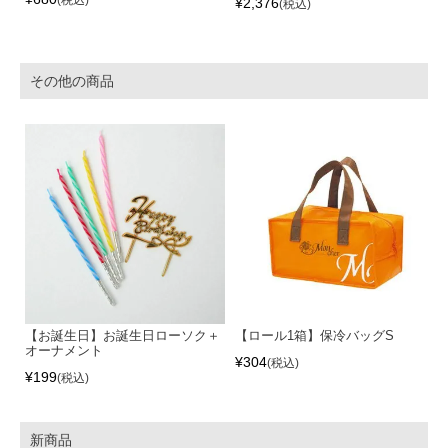
¥
2,376
税込
その他の商品
【お誕生日】お誕生日ローソク＋
【ロール1箱】保冷バッグS
オーナメント
¥
304
税込
¥
199
税込
新商品