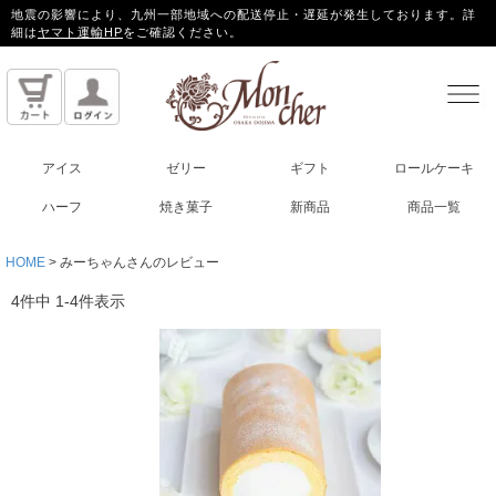
地震の影響により、九州一部地域への配送停止・遅延が発生しております。詳
細は
ヤマト運輸HP
をご確認ください。
アイス
ゼリー
ギフト
ロールケーキ
ハーフ
焼き菓子
新商品
商品一覧
HOME
みーちゃんさんのレビュー
4
件中
1
-
4
件表示