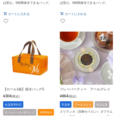
ば安心。5時間保冷できるバッグ。
ば安心。5時間保冷できるバッグ。
カートに入れる
カートに入れる
【ロール1箱】保冷バッグS
フレーバーティー アールグレイ
304
864
¥
¥
税込
税込
全温度帯対応
常温便
アールグレイ
香る紅茶
スリランカ（旧称セイロン）ヌワラエ
ロールケーキ1本サイズ
5時間保冷