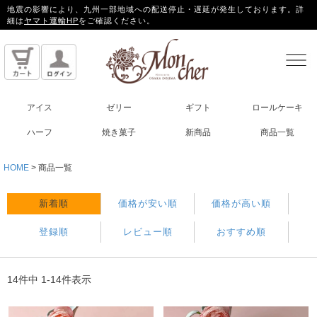
地震の影響により、九州一部地域への配送停止・遅延が発生しております。詳
細は
ヤマト運輸HP
をご確認ください。
アイス
ゼリー
ギフト
ロールケーキ
ハーフ
焼き菓子
新商品
商品一覧
HOME
商品一覧
新着順
価格が安い順
価格が高い順
登録順
レビュー順
おすすめ順
14
件中
1
-
14
件表示