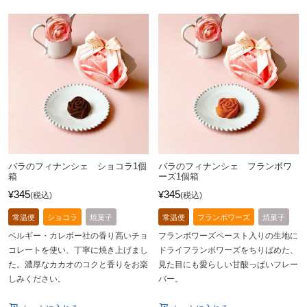
バラのフィナンシェ ショコラ1個
バラのフィナンシェ フランボワ
箱
ーズ1個箱
345
345
¥
¥
税込
税込
常温便
ショコラ
焼菓子
常温便
フランボワーズ
焼菓子
ベルギー・カレボー社の香り高いチョ
フランボワーズペースト入りの生地に
コレートを使い、丁寧に焼き上げまし
ドライフランボワーズをちりばめた、
た。濃厚なカカオのコクと香りをお楽
見た目にも愛らしい甘酸っぱいフレー
しみください。
バー。