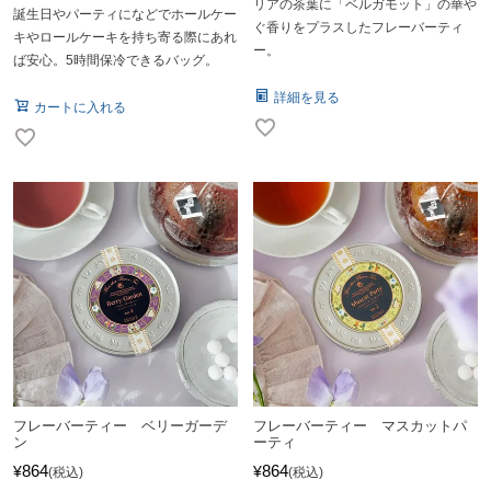
リアの茶葉に「ベルガモット」の華や
誕生日やパーティになどでホールケー
ぐ香りをプラスしたフレーバーティ
キやロールケーキを持ち寄る際にあれ
ー。
ば安心。5時間保冷できるバッグ。
詳細を見る
カートに入れる
フレーバーティー ベリーガーデ
フレーバーティー マスカットパ
ン
ーティ
864
864
¥
¥
税込
税込