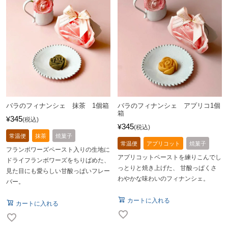
バラのフィナンシェ 抹茶 1個箱
バラのフィナンシェ アプリコ1個
箱
345
¥
税込
345
¥
税込
常温便
抹茶
焼菓子
常温便
アプリコット
焼菓子
フランボワーズペースト入りの生地に
アプリコットペーストを練りこんでし
ドライフランボワーズをちりばめた、
っとりと焼き上げた、 甘酸っぱくさ
見た目にも愛らしい甘酸っぱいフレー
わやかな味わいのフィナンシェ。
バー。
カートに入れる
カートに入れる