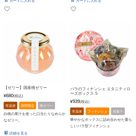
カートに入れる
カートに入れる
【ゼリー】国産桃ゼリー
バラのフィナンシェ エタニティロ
ーズボックス S
680
¥
税込
939
¥
税込
常温便
期間限定
桃ゼリー
常温便
フィナンシェ
焼菓子
白桃の果汁を使った口当たりなめらか
華やかなボックスに詰め合わせた愛ら
なゼリー。
しいバラ型フィナンシェ
詳細を見る