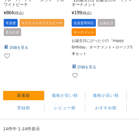
ワイトピーチ
オーナメント
864
199
¥
¥
税込
税込
常温便
スウィートホワイトピーチ
全温度帯対応
お誕生日
香る紅茶
オーナメント
お誕生日にぴったりの「Happy
Birthday」オーナメント＋ローソク5
詳細を見る
本セット
詳細を見る
新着順
価格が安い順
価格が高い順
登録順
レビュー順
おすすめ順
14
件中
1
-
14
件表示