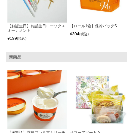
【お誕生日】お誕生日ローソク＋
【ロール1箱】保冷バッグS
オーナメント
¥
304
税込
¥
199
税込
新商品
【送料込】堂島プレミアムリッチ
サマーアソート S