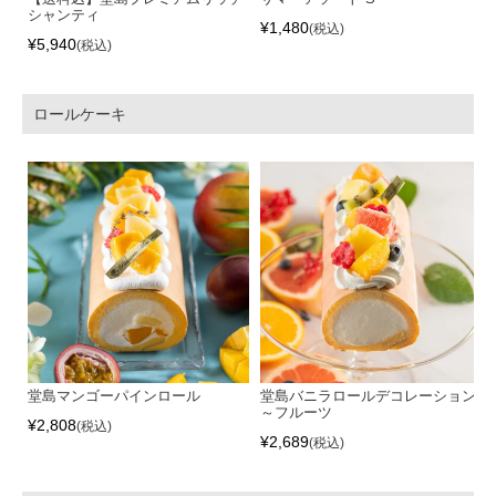
シャンティ
¥
1,480
税込
¥
5,940
税込
ロールケーキ
堂島マンゴーパインロール
堂島バニラロールデコレーション
～フルーツ
¥
2,808
税込
¥
2,689
税込