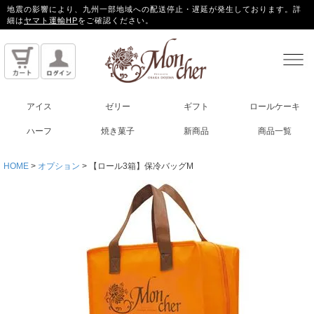
地震の影響により、九州一部地域への配送停止・遅延が発生しております。詳
細は
ヤマト運輸HP
をご確認ください。
アイス
ゼリー
ギフト
ロールケーキ
ハーフ
焼き菓子
新商品
商品一覧
HOME
オプション
【ロール3箱】保冷バッグM