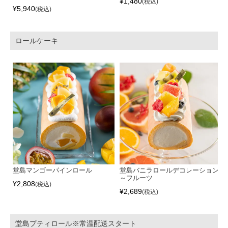
¥
1,480
税込
¥
5,940
税込
ロールケーキ
堂島マンゴーパインロール
堂島バニラロールデコレーション
～フルーツ
¥
2,808
税込
¥
2,689
税込
堂島プティロール※常温配送スタート