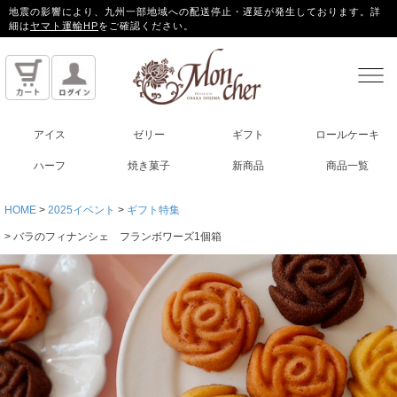
地震の影響により、九州一部地域への配送停止・遅延が発生しております。詳
細は
ヤマト運輸HP
をご確認ください。
アイス
ゼリー
ギフト
ロールケーキ
ハーフ
焼き菓子
新商品
商品一覧
HOME
2025イベント
ギフト特集
バラのフィナンシェ フランボワーズ1個箱