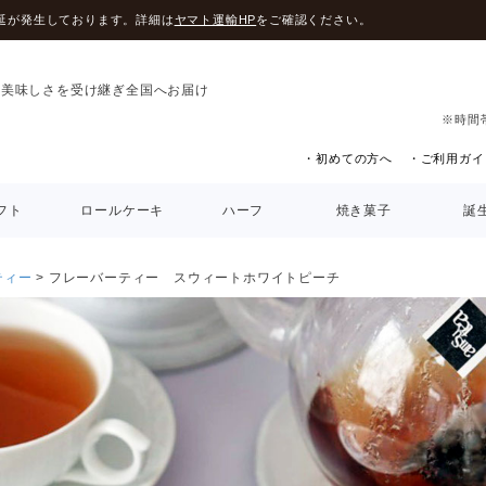
延が発生しております。詳細は
ヤマト運輸HP
をご確認ください。
の美味しさを受け継ぎ全国へお届け
※時間
・初めての方へ
・ご利用ガイ
フト
ロールケーキ
ハーフ
焼き菓子
誕
ティー
フレーバーティー スウィートホワイトピーチ