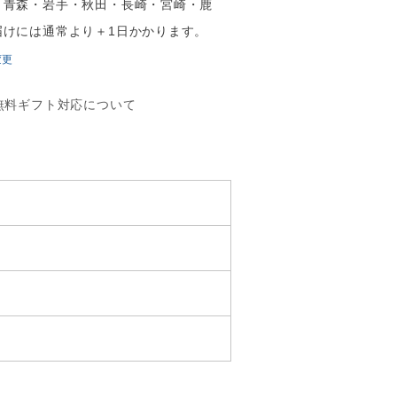
・青森・岩手・秋田・長崎・宮崎・鹿
届けには通常より＋1日かかります。
変更
無料ギフト対応について