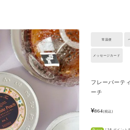
常温便
メッセージカード
フレーバーテ
ーチ
¥
864
税込
[
16
ポイント進