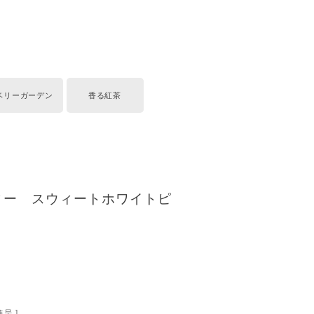
ベリーガーデン
香る紅茶
ィー スウィートホワイトピ
呈 ]