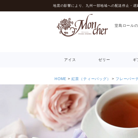
地震の影響により、九州一部地域への配送停止・遅
堂島ロール
アイス
ゼリー
ギ
HOME
紅茶（ティーバッグ）
フレーバー