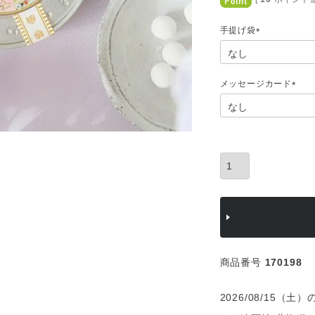
手提げ袋
(
必
須
)
メッセージカード
(
必
須
)
商品番号
170198
2026/08/15