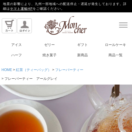
地震の影響により、九州一部地域への配送停止・遅延が発生しております。詳
細は
ヤマト運輸HP
をご確認ください。
アイス
ゼリー
ギフト
ロールケーキ
ハーフ
焼き菓子
新商品
商品一覧
HOME
紅茶（ティーバッグ）
フレーバーティー
フレーバーティー アールグレイ