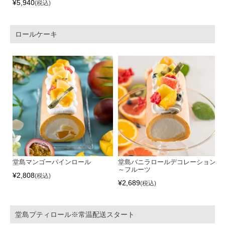
¥
5,940
税込
ロールケーキ
堂島マンゴーパインロール
堂島バニラロールデコレーション
～フルーツ
¥
2,808
税込
¥
2,689
税込
堂島プティロール※常温配送スタート