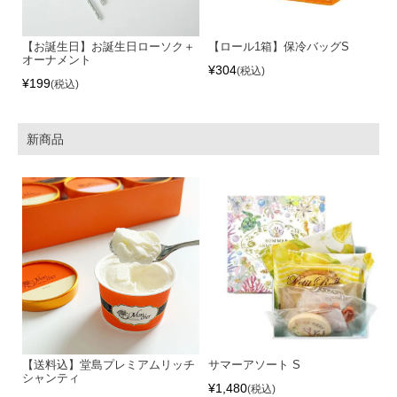
【お誕生日】お誕生日ローソク＋
【ロール1箱】保冷バッグS
オーナメント
¥
304
税込
¥
199
税込
新商品
【送料込】堂島プレミアムリッチ
サマーアソート S
シャンティ
¥
1,480
税込