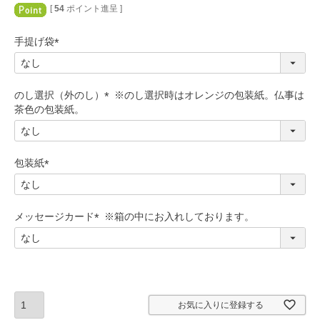
[
54
ポイント進呈 ]
手提げ袋
(
必
須
のし選択（外のし）
)
(
必
須
)
包装紙
(
必
須
メッセージカード
)
(
必
須
)
お気に入りに登録する