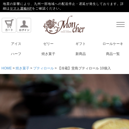
地震の影響により、九州一部地域への配送停止・遅延が発生しております。詳
細は
ヤマト運輸HP
をご確認ください。
アイス
ゼリー
ギフト
ロールケーキ
ハーフ
焼き菓子
新商品
商品一覧
HOME
焼き菓子
プティロール
【冷蔵】堂島プティロール 10個入