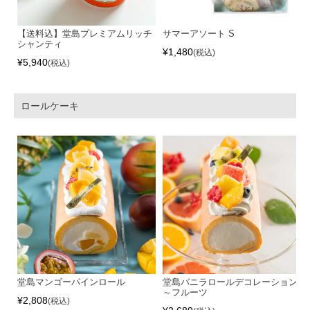
【送料込】堂島プレミアムリッチ
サマーアソート S
シャンティ
¥
1,480
税込
¥
5,940
税込
ロールケーキ
堂島マンゴーパインロール
堂島バニラロールデコレーション
～フルーツ
¥
2,808
税込