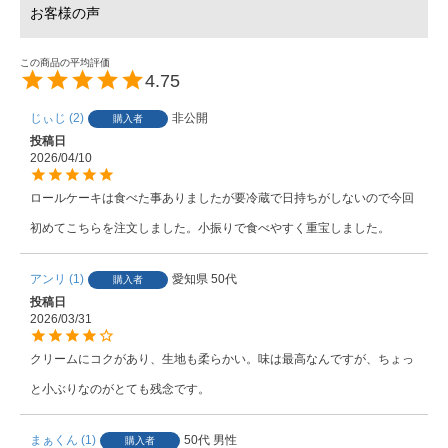
4.75
じぃじ
2
非公開
購入者
投稿日
2026/04/10
ロールケーキは食べた事ありましたが要冷蔵で日持ちがしないので今回
初めてこちらを注文しました。小振りで食べやすく重宝しました。
アンリ
1
愛知県
50代
購入者
投稿日
2026/03/31
クリームにコクがあり、生地も柔らかい。味は最高なんですが、ちょっ
と小ぶりなのがとても残念です。
まぁくん
1
50代
男性
購入者