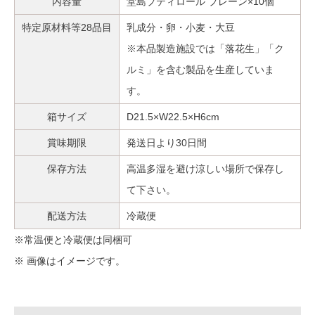
内容量
堂島プティロール プレーン×10個
特定原材料等28品目
乳成分・卵・小麦・大豆
※本品製造施設では「落花生」「ク
ルミ」を含む製品を生産していま
す。
箱サイズ
D21.5×W22.5×H6cm
賞味期限
発送日より30日間
保存方法
高温多湿を避け涼しい場所で保存し
て下さい。
配送方法
冷蔵便
※常温便と冷蔵便は同梱可
※ 画像はイメージです。