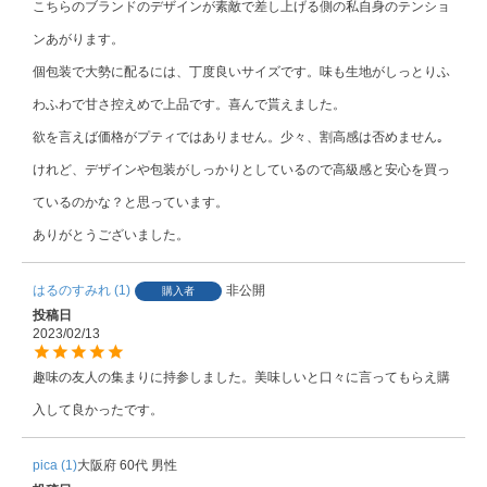
こちらのブランドのデザインが素敵で差し上げる側の私自身のテンショ
ンあがります。

個包装で大勢に配るには、丁度良いサイズです。味も生地がしっとりふ
わふわで甘さ控えめで上品です。喜んで貰えました。

欲を言えば価格がプティではありません。少々、割高感は否めません｡

けれど、デザインや包装がしっかりとしているので高級感と安心を買っ
ているのかな？と思っています。

ありがとうございました。
はるのすみれ
1
非公開
購入者
投稿日
2023/02/13
趣味の友人の集まりに持参しました。美味しいと口々に言ってもらえ購
入して良かったです。
pica
1
大阪府
60代
男性