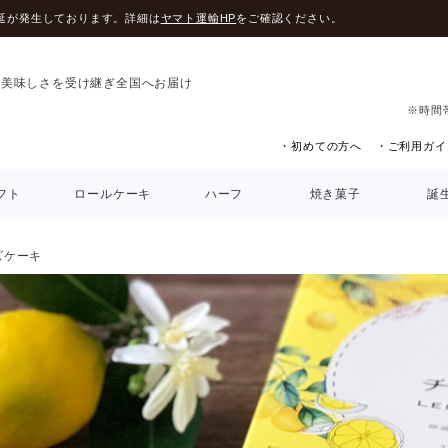
延が発生しております。詳細は
ヤマト運輸HP
をご確認ください。
の美味しさを受け継ぎ全国へお届け
※時間
・初めての方へ
・ご利用ガイ
フト
ロールケーキ
ハーフ
焼き菓子
誕
ズケーキ