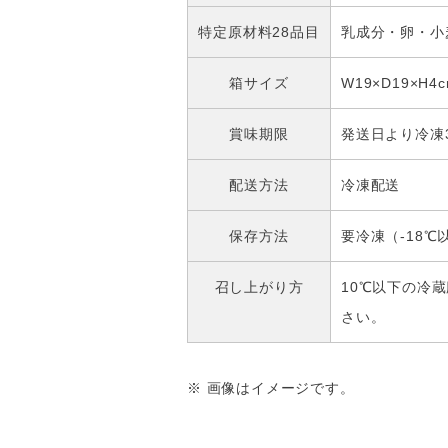
特定原材料28品目
乳成分・卵・小
箱サイズ
W19×D19×H4
賞味期限
発送日より冷凍
配送方法
冷凍配送
保存方法
要冷凍（-18℃
召し上がり方
10℃以下の冷
さい。
※ 画像はイメージです。