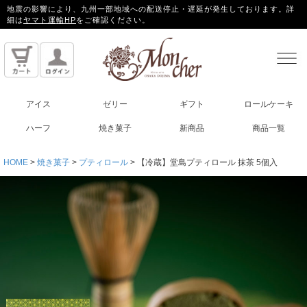
地震の影響により、九州一部地域への配送停止・遅延が発生しております。詳
細は
ヤマト運輸HP
をご確認ください。
アイス
ゼリー
ギフト
ロールケーキ
ハーフ
焼き菓子
新商品
商品一覧
HOME
焼き菓子
プティロール
【冷蔵】堂島プティロール 抹茶 5個入