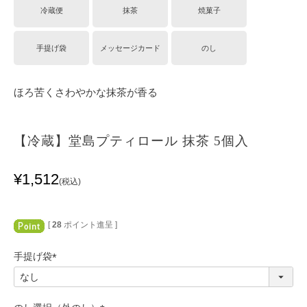
冷蔵便
抹茶
焼菓子
手提げ袋
メッセージカード
のし
ほろ苦くさわやかな抹茶が香る
【冷蔵】堂島プティロール 抹茶 5個入
¥
1,512
税込
[
28
ポイント進呈 ]
手提げ袋
(
必
須