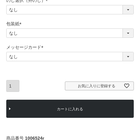
のし選択（外のし）
)
(
必
須
包装紙
)
(
必
須
メッセージカード
)
(
必
須
)
お気に入りに登録する
カートに入れる
商品番号
1006524r