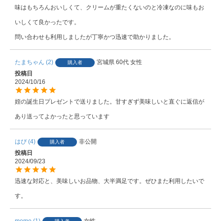
味はもちろんおいしくて、クリームが重たくないのと冷凍なのに味もお
いしくて良かったです。

問い合わせも利用しましたが丁寧かつ迅速で助かりました。
たまちゃん
2
宮城県
60代
女性
購入者
投稿日
2024/10/16
姪の誕生日プレゼントで送りました。甘すぎず美味しいと直ぐに返信が
あり送ってよかったと思っています
はぴ
4
非公開
購入者
投稿日
2024/09/23
迅速な対応と、美味しいお品物、大半満足です。ぜひまた利用したいで
す。
momo
1
女性