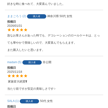
好きな時に食べれて、大変喜んでいました。
ままごろう
2
神奈川県
50代
女性
購入者
投稿日
2026/01/31
急なお客さんがあった時でも、デコレーションのロールケーキは、とっ
ても華やかで美味しいので、大変喜んでもらえます。

また購入したいと思います。
madam
5
非公開
購入者
投稿日
2025/11/18
 家族皆大絶賛❣️

当たり前ですが安定の美味しさです✨
SALA
1
50代
女性
購入者
投稿日