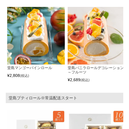
堂島マンゴーパインロール
堂島バニラロールデコレーション
～フルーツ
¥
2,808
税込
¥
2,689
税込
堂島プティロール※常温配送スタート