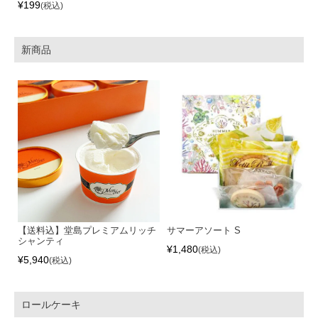
¥
199
税込
新商品
【送料込】堂島プレミアムリッチ
サマーアソート S
シャンティ
¥
1,480
税込
¥
5,940
税込
ロールケーキ