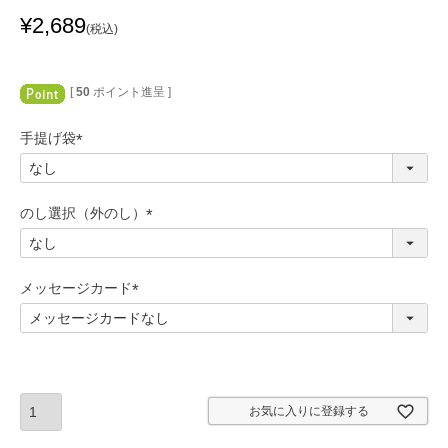
¥
2,689
税込
[
50
ポイント進呈 ]
手提げ袋
(
必
須
のし選択（外のし）
)
(
必
須
メッセージカード
)
(
必
須
)
お気に入りに登録する