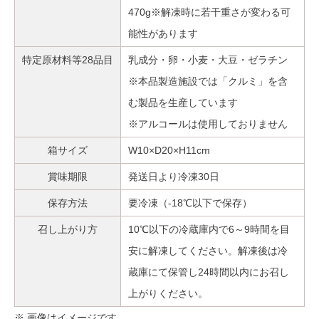
470g※解凍時に若干重さが変わる可
能性があります
特定原材料等28品目
乳成分・卵・小麦・大豆・ゼラチン
※本品製造施設では「クルミ」を含
む製品を生産しています
※アルコールは使用しておりません
箱サイズ
W10×D20×H11cm
賞味期限
発送日より冷凍30日
保存方法
要冷凍（-18℃以下で保存）
召し上がり方
10℃以下の冷蔵庫内で6～9時間を目
安に解凍してください。解凍後は冷
蔵庫にて保管し24時間以内にお召し
上がりください。
※ 画像はイメージです。