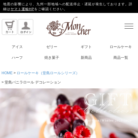
地震の影響により、九州一部地域への配送停止・遅延が発生しております。詳
細は
ヤマト運輸HP
をご確認ください。
アイス
ゼリー
ギフト
ロールケーキ
ハーフ
焼き菓子
新商品
商品一覧
HOME
ロールケーキ（堂島ロールシリーズ）
堂島バニラロール デコレーション