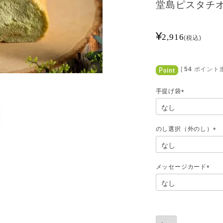
堂島ピスタチ
¥
2,916
税込
[
54
ポイント進
手提げ袋
(
必
須
)
のし選択（外のし）
(
必
須
)
メッセージカード
(
必
須
)