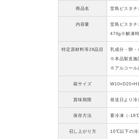
商品名
堂島ピスタチ
内容量
堂島ピスタチ
470g※解
特定原材料等28品目
乳成分・卵・
※本品製造施
※アルコール
箱サイズ
W10×D20×H
賞味期限
発送日より冷
保存方法
要冷凍（-18
召し上がり方
10℃以下の