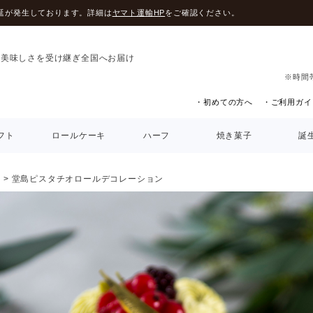
延が発生しております。詳細は
ヤマト運輸HP
をご確認ください。
の美味しさを受け継ぎ全国へお届け
※時間
・初めての方へ
・ご利用ガイ
フト
ロールケーキ
ハーフ
焼き菓子
誕
）
堂島ピスタチオロールデコレーション