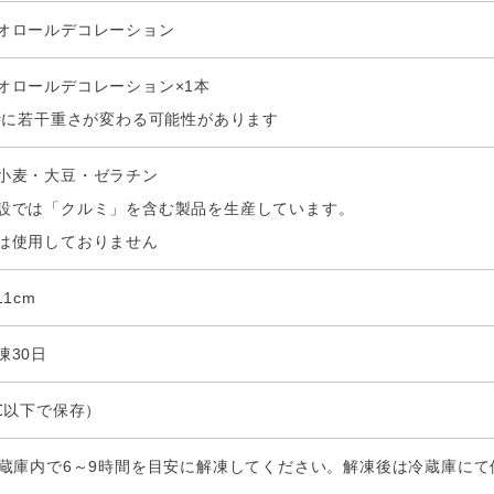
オロールデコレーション
オロールデコレーション×1本
凍時に若干重さが変わる可能性があります
小麦・大豆・ゼラチン
設では「クルミ」を含む製品を生産しています。
は使用しておりません
11cm
凍30日
℃以下で保存）
冷蔵庫内で6～9時間を目安に解凍してください。解凍後は冷蔵庫にて