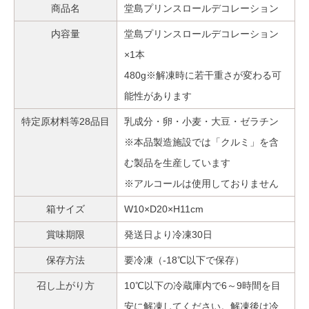
商品名
堂島プリンスロールデコレーション
内容量
堂島プリンスロールデコレーション
×1本
480g※解凍時に若干重さが変わる可
能性があります
特定原材料等28品目
乳成分・卵・小麦・大豆・ゼラチン
※本品製造施設では「クルミ」を含
む製品を生産しています
※アルコールは使用しておりません
箱サイズ
W10×D20×H11cm
賞味期限
発送日より冷凍30日
保存方法
要冷凍（-18℃以下で保存）
召し上がり方
10℃以下の冷蔵庫内で6～9時間を目
安に解凍してください。解凍後は冷