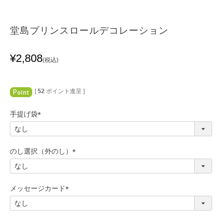
堂島プリンスロールデコレーション
¥
2,808
税込
[
52
ポイント進呈 ]
手提げ袋
(
必
須
のし選択（外のし）
)
(
必
須
メッセージカード
)
(
必
須