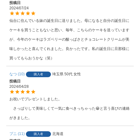
投稿日
2024/07/24
仙台に住んでいる妹の誕生日に送りました。母になると自分の誕生日に
ケーキを買うこともないと思い、毎年、こちらのケーキを送っています
が、今年のケーキはラズベリーの酸っぱさとチョコレートクリームが美
味しかったと喜んでくれました。良かったです。私の誕生日に旦那様に
買ってもらおうかな（笑）
なつ
10
埼玉県
50代
女性
購入者
投稿日
2024/04/28
お祝いでプレゼントしました。

　さっぱりして美味しくて一気に食べきっちゃった😁と言う喜びの連絡
がきました。
プニ
11
北海道
購入者