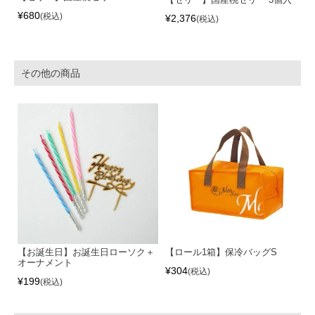
¥
680
税込
¥
2,376
税込
その他の商品
【お誕生日】お誕生日ローソク＋
【ロール1箱】保冷バッグS
オーナメント
¥
304
税込
¥
199
税込