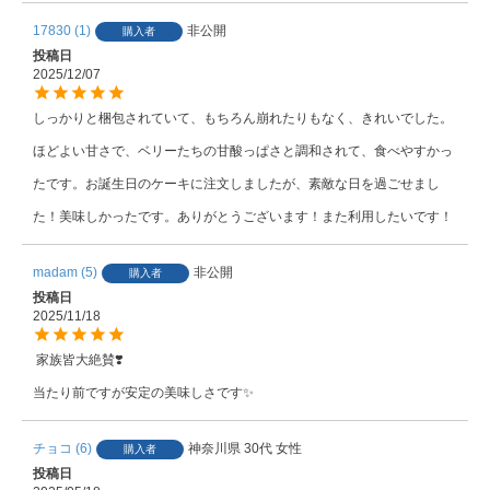
17830
1
非公開
購入者
投稿日
2025/12/07
しっかりと梱包されていて、もちろん崩れたりもなく、きれいでした。
ほどよい甘さで、ベリーたちの甘酸っぱさと調和されて、食べやすかっ
たです。お誕生日のケーキに注文しましたが、素敵な日を過ごせまし
た！美味しかったです。ありがとうございます！また利用したいです！
madam
5
非公開
購入者
投稿日
2025/11/18
 家族皆大絶賛❣️

当たり前ですが安定の美味しさです✨
チョコ
6
神奈川県
30代
女性
購入者
投稿日