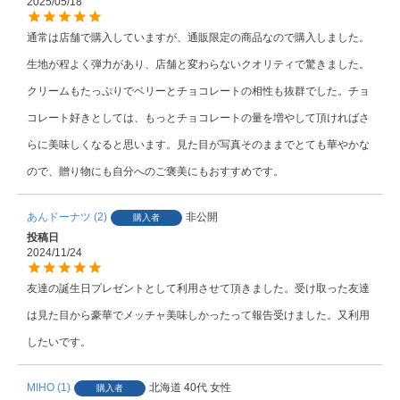
2025/05/18
通常は店舗で購入していますが、通販限定の商品なので購入しました。
生地が程よく弾力があり、店舗と変わらないクオリティで驚きました。
クリームもたっぷりでベリーとチョコレートの相性も抜群でした。チョ
コレート好きとしては、もっとチョコレートの量を増やして頂ければさ
らに美味しくなると思います。見た目が写真そのままでとても華やかな
ので、贈り物にも自分へのご褒美にもおすすめです。
あんドーナツ
2
非公開
購入者
投稿日
2024/11/24
友達の誕生日プレゼントとして利用させて頂きました。受け取った友達
は見た目から豪華でメッチャ美味しかったって報告受けました。又利用
したいです。
MIHO
1
北海道
40代
女性
購入者