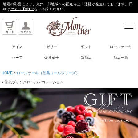
地震の影響により、九州一部地域への配送停止・遅延が発生しております。詳
細は
ヤマト運輸HP
をご確認ください。
アイス
ゼリー
ギフト
ロールケーキ
ハーフ
焼き菓子
新商品
商品一覧
HOME
ロールケーキ（堂島ロールシリーズ）
堂島プリンスロールデコレーション