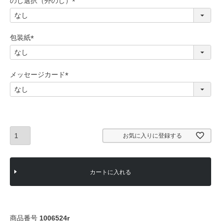
のし選択（外のし）
)
(
必
須
包装紙
)
(
必
須
メッセージカード
)
(
必
須
)
お気に入りに登録する
カートに入れる
商品番号
1006524r