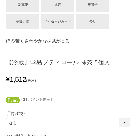
冷蔵便
抹茶
焼菓子
手提げ袋
メッセージカード
のし
ほろ苦くさわやかな抹茶が香る
【冷蔵】堂島プティロール 抹茶 5個入
¥
1,512
税込
[
28
ポイント進呈 ]
手提げ袋
(
必
須