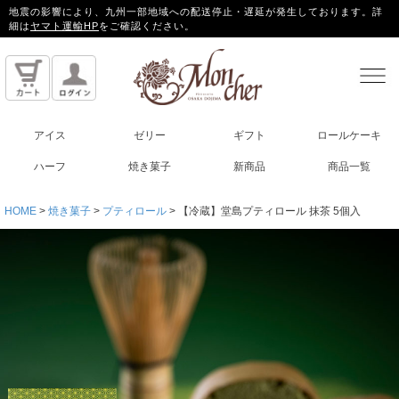
地震の影響により、九州一部地域への配送停止・遅延が発生しております。詳
細は
ヤマト運輸HP
をご確認ください。
アイス
ゼリー
ギフト
ロールケーキ
ハーフ
焼き菓子
新商品
商品一覧
HOME
焼き菓子
プティロール
【冷蔵】堂島プティロール 抹茶 5個入