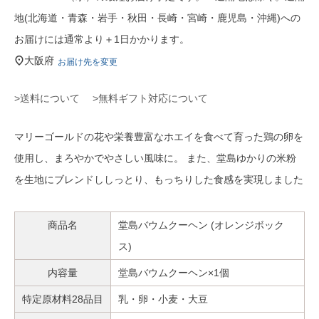
地(北海道・青森・岩手・秋田・長崎・宮崎・鹿児島・沖縄)への
お届けには通常より＋1日かかります。
大阪府
お届け先を変更
>送料について
>無料ギフト対応について
マリーゴールドの花や栄養豊富なホエイを食べて育った鶏の卵を
使用し、まろやかでやさしい風味に。 また、堂島ゆかりの米粉
を生地にブレンドししっとり、もっちりした食感を実現しました
商品名
堂島バウムクーヘン (オレンジボック
ス)
内容量
堂島バウムクーヘン×1個
特定原材料28品目
乳・卵・小麦・大豆