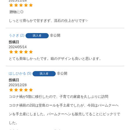
2025/11/18
 贈物に◎

しっとり滑らかで甘すぎず、流石の仕上がりです✨
うさぎ
2
非公開
購入者
投稿日
2024/05/14
とても美味しかったです。箱のデザインも良いと思います。
ほしひかる
5
非公開
購入者
投稿日
2023/12/28
コロナ禍が5類に移行したので、子育ての家庭を久しぶりに訪問

コロナ禍前の2回は堂島ロールを手土産でしたが、今回はバームクーヘ
ンを手土産にしました。バームクーヘンも販売してることにビックリで
した。
