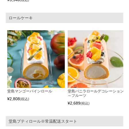
税込
ロールケーキ
堂島マンゴーパインロール
堂島バニラロールデコレーション
～フルーツ
¥
2,808
税込
¥
2,689
税込
堂島プティロール※常温配送スタート