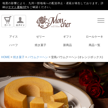
地震の影響により、九州一部地域への配送停止・遅延が発生しております。詳
細は
ヤマト運輸HP
をご確認ください。
アイス
ゼリー
ギフト
ロールケーキ
ハーフ
焼き菓子
新商品
商品一覧
HOME
焼き菓子
バウムクーヘン
堂島バウムクーヘン (オレンジボックス)