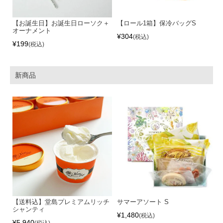
【お誕生日】お誕生日ローソク＋
【ロール1箱】保冷バッグS
オーナメント
¥
304
税込
¥
199
税込
新商品
【送料込】堂島プレミアムリッチ
サマーアソート S
シャンティ
¥
1,480
税込
¥
5,940