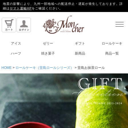
地震の影響により、九州一部地域への配送停止・遅延が発生しております。詳
細は
ヤマト運輸HP
をご確認ください。
アイス
ゼリー
ギフト
ロールケーキ
ハーフ
焼き菓子
新商品
商品一覧
HOME
ロールケーキ（堂島ロールシリーズ）
堂島お抹茶ロール