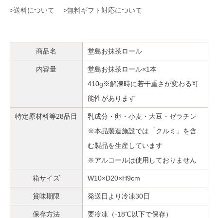
>送料について
>無料ギフト対応について
商品名
堂島お抹茶ロール
内容量
堂島お抹茶ロール×1本
410g※解凍時に若干重さが変わる可
能性があります
特定原材料等28品目
乳成分・卵・小麦・大豆・ゼラチン
※本品製造施設では「クルミ」を含
む製品を生産しています
※アルコールは使用しておりません
箱サイズ
W10×D20×H9cm
賞味期限
発送日より冷凍30日
保存方法
要冷凍（-18℃以下で保存）