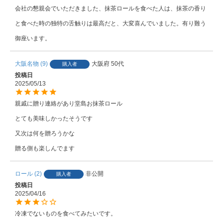
会社の懇親会でいただきました、抹茶ロールを食べた人は、抹茶の香り
と食べた時の独特の舌触りは最高だと、大変喜んでいました。有り難う
御座います。
大阪名物
9
大阪府
50代
購入者
投稿日
2025/05/13
親戚に贈り連絡があり堂島お抹茶ロール

とても美味しかったそうです

又次は何を贈ろうかな

贈る側も楽しんでます
ロール
2
非公開
購入者
投稿日
2025/04/16
冷凍でないものを食べてみたいです。
