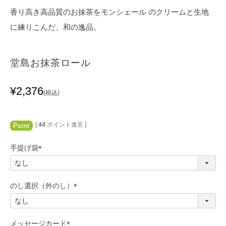
香り高き高品質のお抹茶をモンシェール のクリームと生地
に練りこんだ、和の逸品。
堂島お抹茶ロール
¥
2,376
税込
[
44
ポイント進呈 ]
手提げ袋
(
必
須
のし選択（外のし）
)
(
必
須
メッセージカード