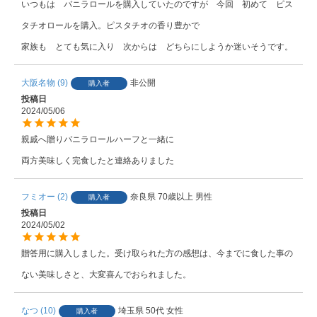
いつもは　バニラロールを購入していたのですが　今回　初めて　ピス
タチオロールを購入。ピスタチオの香り豊かで

家族も　とても気に入り　次からは　どちらにしようか迷いそうです。
大阪名物
9
非公開
購入者
投稿日
2024/05/06
親戚へ贈りバニラロールハーフと一緒に

フミオー
2
奈良県
70歳以上
男性
購入者
投稿日
2024/05/02
贈答用に購入しました。受け取られた方の感想は、今までに食した事の
ない美味しさと、大変喜んでおられました。
なつ
10
埼玉県
50代
女性
購入者