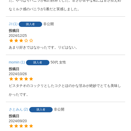
た。やっぱりバニラが私の好みでした。甘さが苦手な私には甘さ控えめ
なミルク感のバニラが1番だと実感しました。
J.t
1
非公開
購入者
投稿日
2024/12/25
あまり好きではなかったです。リピはない。
momin
1
50代
女性
購入者
投稿日
2024/10/26
ピスタチオのコックリとしたコクとほのかな甘みが絶妙でとても美味し
かったです。
さとみん
2
非公開
購入者
投稿日
2024/09/20