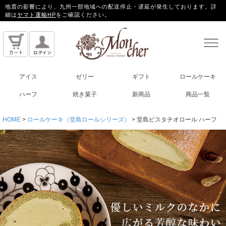
地震の影響により、九州一部地域への配送停止・遅延が発生しております。詳
細は
ヤマト運輸HP
をご確認ください。
アイス
ゼリー
ギフト
ロールケーキ
ハーフ
焼き菓子
新商品
商品一覧
HOME
ロールケーキ（堂島ロールシリーズ）
堂島ピスタチオロール ハーフ