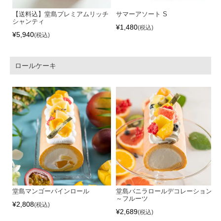
【送料込】堂島プレミアムリッチ
サマーアソート S
シャンティ
¥
1,480
税込
¥
5,940
税込
ロールケーキ
堂島マンゴーパインロール
堂島バニラロールデコレーション
～フルーツ
¥
2,808
税込
¥
2,689
税込