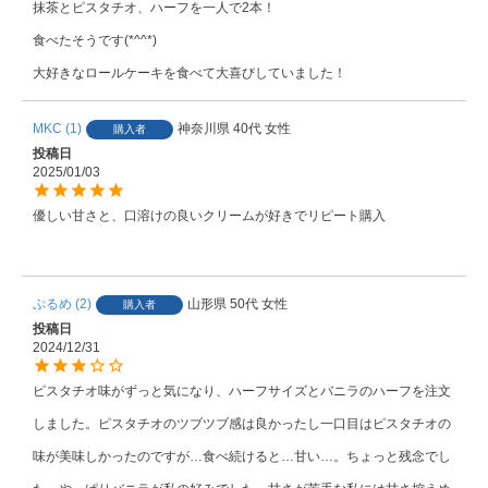
抹茶とピスタチオ、ハーフを一人で2本！

食べたそうです(*^^*)

大好きなロールケーキを食べて大喜びしていました！
MKC
1
神奈川県
40代
女性
購入者
投稿日
2025/01/03
優しい甘さと、口溶けの良いクリームが好きでリピート購入

ぷるめ
2
山形県
50代
女性
購入者
投稿日
2024/12/31
ピスタチオ味がずっと気になり、ハーフサイズとバニラのハーフを注文
しました。ピスタチオのツブツブ感は良かったし一口目はピスタチオの
味が美味しかったのですが…食べ続けると…甘い…。ちょっと残念でし