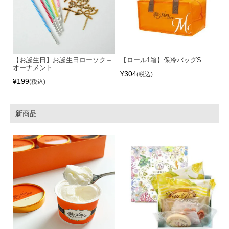
【お誕生日】お誕生日ローソク＋
【ロール1箱】保冷バッグS
オーナメント
¥
304
税込
¥
199
税込
新商品