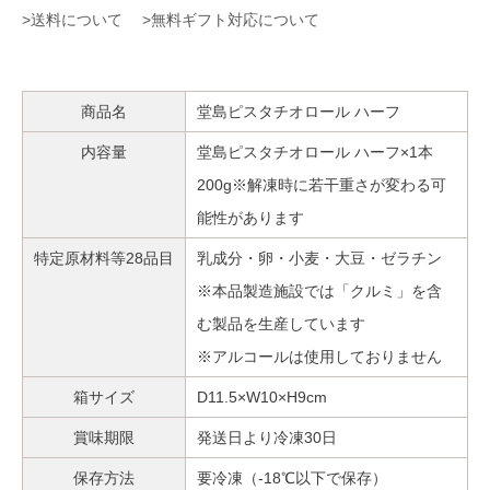
>送料について
>無料ギフト対応について
商品名
堂島ピスタチオロール ハーフ
内容量
堂島ピスタチオロール ハーフ×1本
200g※解凍時に若干重さが変わる可
能性があります
特定原材料等28品目
乳成分・卵・小麦・大豆・ゼラチン
※本品製造施設では「クルミ」を含
む製品を生産しています
※アルコールは使用しておりません
箱サイズ
D11.5×W10×H9cm
賞味期限
発送日より冷凍30日
保存方法
要冷凍（-18℃以下で保存）