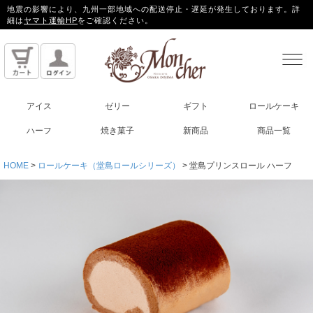
地震の影響により、九州一部地域への配送停止・遅延が発生しております。詳
細は
ヤマト運輸HP
をご確認ください。
アイス
ゼリー
ギフト
ロールケーキ
ハーフ
焼き菓子
新商品
商品一覧
HOME
ロールケーキ（堂島ロールシリーズ）
堂島プリンスロール ハーフ