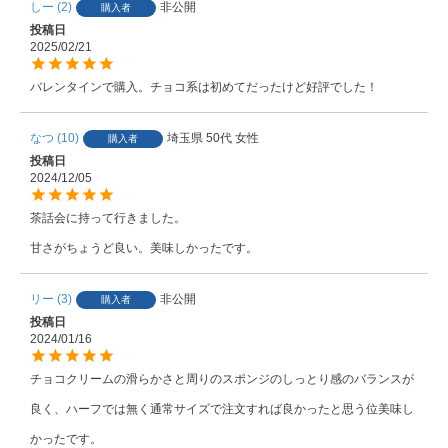
しー
2
非公開
購入者
投稿日
2025/02/21
バレンタインで購入。チョコ系は初めてだったけど好評でした！
なつ
10
埼玉県
50代
女性
購入者
投稿日
2024/12/05
茶話会に持って行きました。

甘さがちょうど良い。美味しかったです。
リー
3
非公開
購入者
投稿日
2024/01/16
チョコクリームの滑らかさと周りのスポンジのしっとり感のバランスが
良く、ハーフでは無く通常サイズで注文すれば良かったと思う位美味し
かったです。