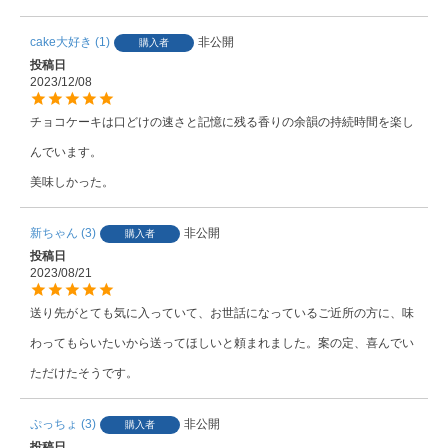
cake大好き
1
非公開
購入者
投稿日
2023/12/08
チョコケーキは口どけの速さと記憶に残る香りの余韻の持続時間を楽し
んでいます。

美味しかった。
新ちゃん
3
非公開
購入者
投稿日
2023/08/21
送り先がとても気に入っていて、お世話になっているご近所の方に、味
わってもらいたいから送ってほしいと頼まれました。案の定、喜んでい
ただけたそうです。
ぷっちょ
3
非公開
購入者
投稿日