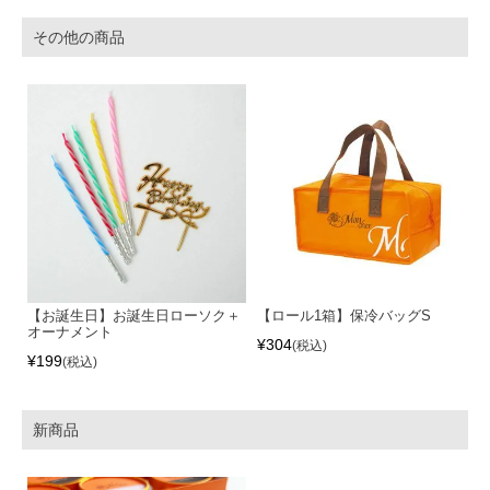
その他の商品
【お誕生日】お誕生日ローソク＋
【ロール1箱】保冷バッグS
オーナメント
¥
304
税込
¥
199
税込
新商品