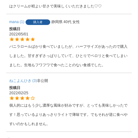
はクリームが程よい甘さで美味しくいただきました♡♡
mana
1
静岡県
40代
女性
購入者
投稿日
2022/05/01
バニラロールばかり食べていましたが、ハーフサイズがあったので購入
しました。甘すぎずさっぱりしていて、ひとりでペロリと食べてしまい
ました。生地もフワフワで食べたことのない食感でした。
ねこよんひき
3
非公開
投稿日
2022/02/25
個人的にはもう少し濃厚な風味が好みですが、とっても美味しかったで
す！思っているよりあっさりライトで薄味です。でもそれが逆に食べや
すいのかもしれません。