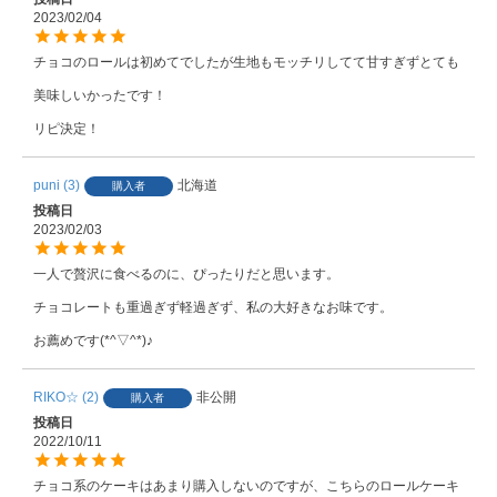
2023/02/04
チョコのロールは初めてでしたが生地もモッチリしてて甘すぎずとても
美味しいかったです！

リピ決定！
puni
3
北海道
購入者
投稿日
2023/02/03
一人で贅沢に食べるのに、ぴったりだと思います。

チョコレートも重過ぎず軽過ぎず、私の大好きなお味です。

お薦めです(*^▽^*)♪
RIKO☆
2
非公開
購入者
投稿日
2022/10/11
チョコ系のケーキはあまり購入しないのですが、こちらのロールケーキ