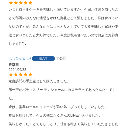
いつもロールケーキを美味しく頂いていますが、今回、体調を崩したこ
とで部署内みんなに迷惑をかけた御礼として渡しました。私は食べてい
ないのですが、みんなからはしっとりとしていて大変美味しく家族や友
達と食べましたと大好評でした。今度は私も食べたいのでお店にお邪魔
します(^^)v
ほしひかる
5
非公開
購入者
投稿日
2024/06/22
家庭訪問の手土産として購入しました。

第一声がパティスリー モンシェールにカステラってあったんだ～でし
た。

皆は、堂島ロールのイメージが強い為、びっくりしていました。

昨日お届けして、今日の朝にたくさんのLINEが入りました。

美味しかった！とてもしっとり、甘さも程よく美味しくいただきました