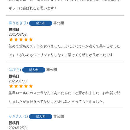
ギフトに喜ばれると思います！
春うさぎ
1
非公開
購入者
投稿日
2025/03/03
初めて堂島カステラを食べました。ふわふわで味が濃くて美味しかった
です！ざらめもジャリジャリしなくて溶けてく感じが良かったです
はぴ
4
非公開
購入者
投稿日
2025/01/08
堂島ロールにカステラなんてあったんだ！と驚かれました。お年賀で配
りましたがまだ食べてないけど楽しみと言ってもらえました。
がきさん
1
非公開
購入者
投稿日
2024/12/23