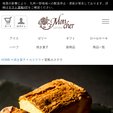
地震の影響により、九州一部地域への配送停止・遅延が発生しております。詳
細は
ヤマト運輸HP
をご確認ください。
アイス
ゼリー
ギフト
ロールケーキ
ハーフ
焼き菓子
新商品
商品一覧
HOME
焼き菓子
カステラ
堂島カステラ