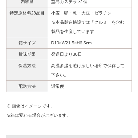
内容量
堂島カステラ ×1個
特定原材料28品目
小麦・卵・乳・大豆・ゼラチン
※本品製造施設では「クルミ」を含む
製品を生産しています
箱サイズ
D10×W21.5×H6.5cm
賞味期限
発送日より30日
保温方法
高温多湿を避け涼しい場所で保存して
下さい。
配送方法
通常便
※ 画像はイメージです。
※箱は変わる場合がございます。