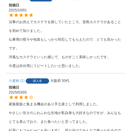
投稿日
2025/10/01
法事のお供えでカステラを探していたところ、堂島カステラがあること
を初めて知りました。

仏事用の熨斗や包装もしっかり対応してもらえたので、とても良かった
です。

洋風なカステラといった感じで、ものすごく美味しかったです。

今度は自分用にリピートしたいと思いました。
小麦粉
1
大阪府
30代
購入者
投稿日
2025/03/05
家族親族と集まる機会があり手土産として利用しました。

やさしい甘さのふわふわな生地が私自身も大好きなのですが、みんなも
とても喜んでおり、また食べたいと言ってました。

紅茶にもコーヒーにも合いますし、切り分けてみんなで食べられるので