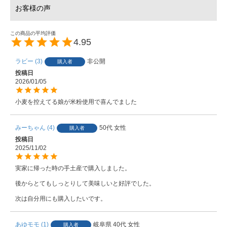
4.95
ラビー
3
非公開
購入者
投稿日
2026/01/05
小麦を控えてる娘が米粉使用で喜んでました
みーちゃん
4
50代
女性
購入者
投稿日
2025/11/02
実家に帰った時の手土産で購入しました。

後からとてもしっとりして美味しいと好評でした。

次は自分用にも購入したいです。
あゆモモ
1
岐阜県
40代
女性
購入者