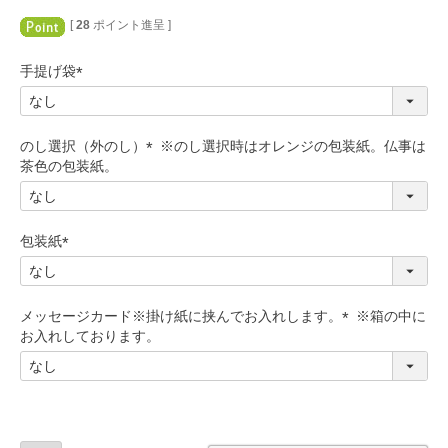
[
28
ポイント進呈 ]
手提げ袋
(
必
須
のし選択（外のし）
)
(
必
須
)
包装紙
(
必
須
メッセージカード※掛け紙に挟んでお入れします。
)
(
必
須
)