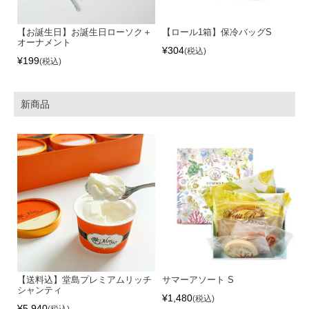
【お誕生日】お誕生日ローソク＋
【ロール1箱】保冷バッグS
オーナメント
¥
304
税込
¥
199
税込
新商品
【送料込】堂島プレミアムリッチ
サマーアソート S
シャンティ
¥
1,480
税込
¥
5,940