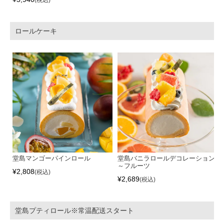
税込
ロールケーキ
堂島マンゴーパインロール
堂島バニラロールデコレーション
～フルーツ
¥
2,808
税込
¥
2,689
税込
堂島プティロール※常温配送スタート