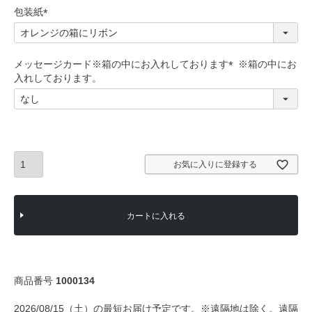
)
包装紙
(
必
須
メッセージカード※箱の中にお入れしております
)
(
必
須
)
お気に入りに登録する
カートに入れる
商品番号
1000134
2026/08/15（土）の最短お届け予定です。※遠隔地は除く。遠隔