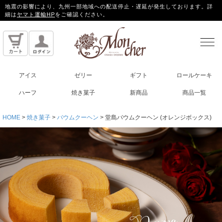
地震の影響により、九州一部地域への配送停止・遅延が発生しております。詳
細は
ヤマト運輸HP
をご確認ください。
アイス
ゼリー
ギフト
ロールケーキ
ハーフ
焼き菓子
新商品
商品一覧
HOME
焼き菓子
バウムクーヘン
堂島バウムクーヘン (オレンジボックス)