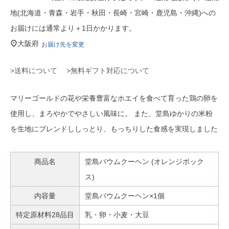
地(北海道・青森・岩手・秋田・長崎・宮崎・鹿児島・沖縄)への
お届けには通常より＋1日かかります。
大阪府
お届け先を変更
>送料について
>無料ギフト対応について
マリーゴールドの花や栄養豊富なホエイを食べて育った鶏の卵を
使用し、まろやかでやさしい風味に。 また、堂島ゆかりの米粉
を生地にブレンドししっとり、もっちりした食感を実現しました
商品名
堂島バウムクーヘン (オレンジボック
ス)
内容量
堂島バウムクーヘン×1個
特定原材料28品目
乳・卵・小麦・大豆