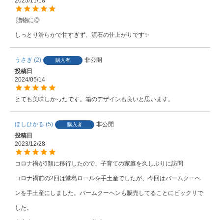
2025/11/18
 贈物に◎

しっとり滑らかで甘すぎず、流石の仕上がりです✨
うさぎ
2
非公開
購入者
投稿日
2024/05/14
とても美味しかったです。箱のデザインも良いと思います。
ほしひかる
5
非公開
購入者
投稿日
2023/12/28
コロナ禍が5類に移行したので、子育ての家庭を久しぶりに訪問

コロナ禍前の2回は堂島ロールを手土産でしたが、今回はバームクーヘ
ンを手土産にしました。バームクーヘンも販売してることにビックリで
した。
