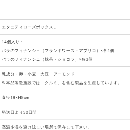
エタニティローズボックスL
14個入り：
バラのフィナンシェ（フランボワーズ・アプリコ）×各4個
バラのフィナンシェ（抹茶・ショコラ）×各3個
乳成分・卵・小麦・大豆・アーモンド
※本品製造施設では「クルミ」を含む製品を生産しています。
直径19×H9cm
発送日より30日間
高温多湿を避け涼しい場所で保存して下さい。