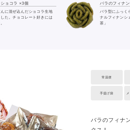
ショコラ ×3個
バラのフィナンシ
だんに混ぜ込んだショコラ生地
バラ型にふっく
ました。チョコレート好きには
ナルフィナンシ
す。
茶」
常温便
手提げ袋
メ
バラのフィナン
クス L