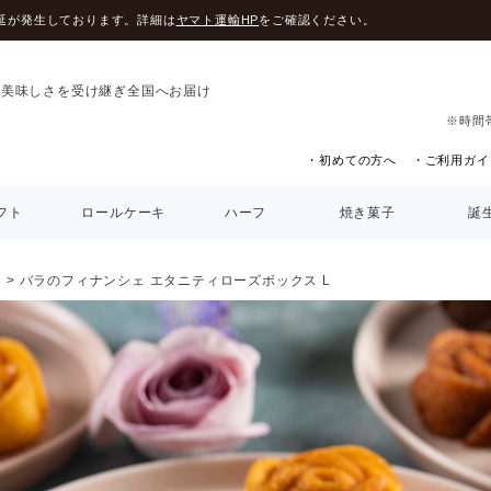
延が発生しております。詳細は
ヤマト運輸HP
をご確認ください。
の美味しさを受け継ぎ全国へお届け
※時間
・初めての方へ
・ご利用ガイ
フト
ロールケーキ
ハーフ
焼き菓子
誕
5
バラのフィナンシェ エタニティローズボックス L