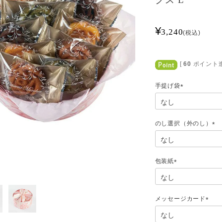
¥
3,240
税込
[
60
ポイント進
手提げ袋
(
必
須
)
のし選択（外のし）
(
必
須
)
包装紙
(
必
須
)
メッセージカード
(
必