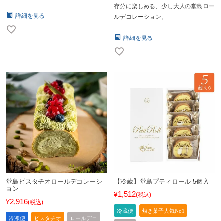
存分に楽しめる、少し大人の堂島ロー
詳細を見る
ルデコレーション。
詳細を見る
堂島ピスタチオロールデコレーシ
【冷蔵】堂島プティロール 5個入
ョン
1,512
¥
税込
2,916
¥
税込
冷蔵便
焼き菓子人気No1
冷凍便
ピスタチオ
ロールデコ