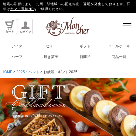
地震の影響により、九州一部地域への配送停止・遅延が発生しております。詳
細は
ヤマト運輸HP
をご確認ください。
アイス
ゼリー
ギフト
ロールケーキ
ハーフ
焼き菓子
新商品
商品一覧
HOME
2025イベント
お歳暮・ギフト2025