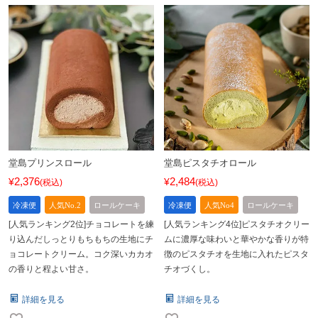
堂島プリンスロール
堂島ピスタチオロール
2,376
2,484
¥
¥
税込
税込
冷凍便
人気No.2
ロールケーキ
冷凍便
人気No4
ロールケーキ
[人気ランキング2位]チョコレートを練
[人気ランキング4位]ピスタチオクリー
り込んだしっとりもちもちの生地にチ
ムに濃厚な味わいと華やかな香りが特
ョコレートクリーム。コク深いカカオ
徴のピスタチオを生地に入れたピスタ
の香りと程よい甘さ。
チオづくし。
詳細を見る
詳細を見る