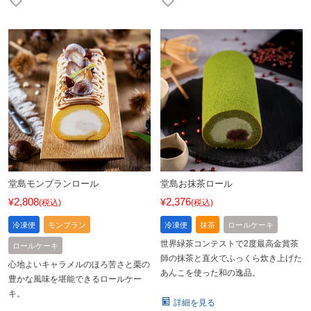
堂島モンブランロール
堂島お抹茶ロール
2,808
2,376
¥
¥
税込
税込
冷凍便
モンブラン
冷凍便
抹茶
ロールケーキ
世界緑茶コンテストで2度最高金賞茶
ロールケーキ
師の抹茶と直火でふっくら炊き上げた
心地よいキャラメルのほろ苦さと栗の
あんこを使った和の逸品。
豊かな風味を堪能できるロールケー
キ。
詳細を見る