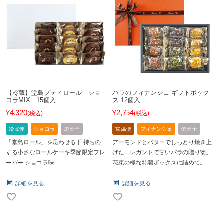
【冷蔵】堂島プティロール ショ
バラのフィナンシェ ギフトボック
コラMIX 15個入
ス 12個入
4,320
2,754
¥
¥
税込
税込
冷蔵便
ショコラ
焼菓子
常温便
フィナンシェ
焼菓子
「堂島ロール」を思わせる 日持ちの
アーモンドとバターでしっとり焼き上
する小さなロールケーキ季節限定フレ
げたエレガントで甘いバラの贈り物。
ーバー ショコラ味
花束の様な特製ボックスに詰めて。
詳細を見る
詳細を見る