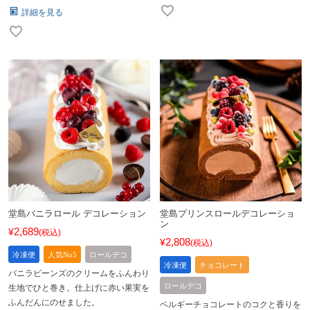
詳細を見る
堂島バニラロール デコレーション
堂島プリンスロールデコレーショ
ン
2,689
¥
税込
2,808
¥
税込
冷凍便
人気No5
ロールデコ
冷凍便
チョコレート
バニラビーンズのクリームをふんわり
ロールデコ
生地でひと巻き。仕上げに赤い果実を
ふんだんにのせました。
ベルギーチョコレートのコクと香りを