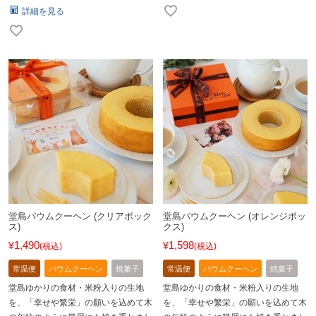
詳細を見る
堂島バウムクーヘン (クリアボック
堂島バウムクーヘン (オレンジボッ
ス)
クス)
1,490
1,598
¥
¥
税込
税込
常温便
バウムクーヘン
焼菓子
常温便
バウムクーヘン
焼菓子
堂島ゆかりの食材・米粉入りの生地
堂島ゆかりの食材・米粉入りの生地
を、「幸せや繁栄」の願いを込めて木
を、「幸せや繁栄」の願いを込めて木