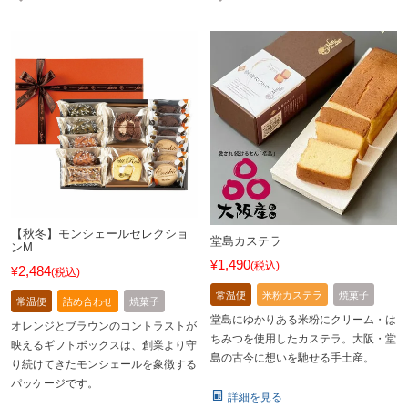
【秋冬】モンシェールセレクショ
堂島カステラ
ンM
1,490
¥
税込
2,484
¥
税込
常温便
米粉カステラ
焼菓子
常温便
詰め合わせ
焼菓子
堂島にゆかりある米粉にクリーム・は
オレンジとブラウンのコントラストが
ちみつを使用したカステラ。大阪・堂
映えるギフトボックスは、創業より守
島の古今に想いを馳せる手土産。
り続けてきたモンシェールを象徴する
パッケージです。
詳細を見る