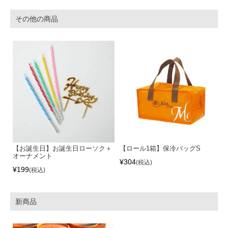
その他の商品
【お誕生日】お誕生日ローソク＋
【ロール1箱】保冷バッグS
オーナメント
¥
304
税込
¥
199
税込
新商品