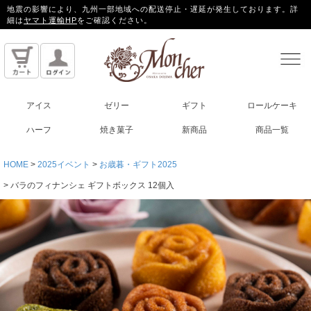
地震の影響により、九州一部地域への配送停止・遅延が発生しております。詳
細は
ヤマト運輸HP
をご確認ください。
アイス
ゼリー
ギフト
ロールケーキ
ハーフ
焼き菓子
新商品
商品一覧
HOME
2025イベント
お歳暮・ギフト2025
バラのフィナンシェ ギフトボックス 12個入