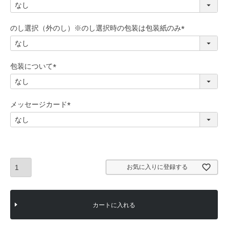
(
必
須
のし選択（外のし）※のし選択時の包装は包装紙のみ
)
(
必
須
包装について
)
(
必
須
メッセージカード
)
(
必
須
)
お気に入りに登録する
カートに入れる