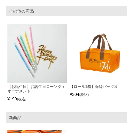
その他の商品
【お誕生日】お誕生日ローソク＋
【ロール1箱】保冷バッグS
オーナメント
¥
304
税込
¥
199
税込
新商品