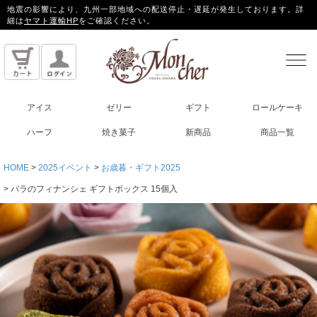
地震の影響により、九州一部地域への配送停止・遅延が発生しております。詳
細は
ヤマト運輸HP
をご確認ください。
アイス
ゼリー
ギフト
ロールケーキ
ハーフ
焼き菓子
新商品
商品一覧
HOME
2025イベント
お歳暮・ギフト2025
バラのフィナンシェ ギフトボックス 15個入