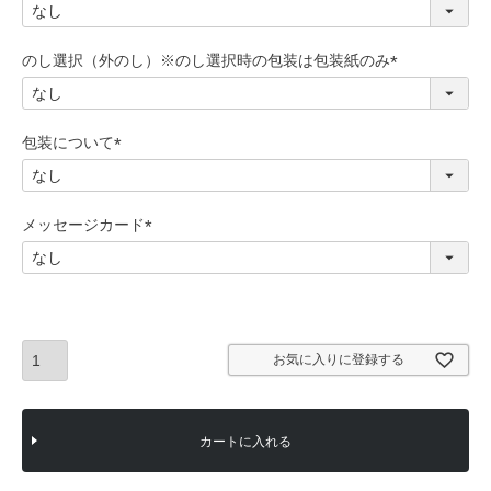
(
必
須
のし選択（外のし）※のし選択時の包装は包装紙のみ
)
(
必
須
包装について
)
(
必
須
メッセージカード
)
(
必
須
)
お気に入りに登録する
カートに入れる