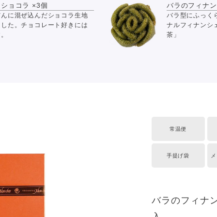
ショコラ ×3個
バラのフィナンシ
だんに混ぜ込んだショコラ生地
バラ型にふっく
ました。チョコレート好きには
ナルフィナンシ
す。
茶」
常温便
手提げ袋
メ
バラのフィナン
入