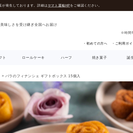
延が発生しております。詳細は
ヤマト運輸HP
をご確認ください。
の美味しさを受け継ぎ全国へお届け
※時間
・初めての方へ
・ご利用ガイ
フト
ロールケーキ
ハーフ
焼き菓子
誕
5
バラのフィナンシェ ギフトボックス 15個入