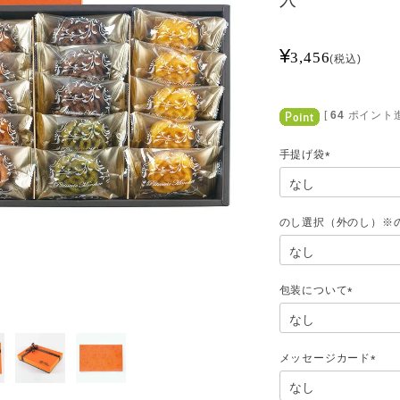
¥
3,456
税込
[
64
ポイント進
手提げ袋
(
必
須
)
のし選択（外のし）※
包装について
(
必
須
)
メッセージカード
(
必