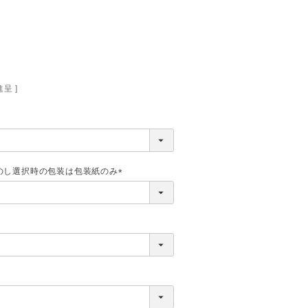
呈 ]
のし選択時の包装は包装紙のみ
(
必
須
)