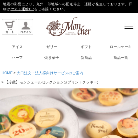
地震の影響により、九州一部地域への配送停止・遅延が発生しております。詳
細は
ヤマト運輸HP
をご確認ください。
アイス
ゼリー
ギフト
ロールケーキ
ハーフ
焼き菓子
新商品
商品一覧
HOME
大口注文・法人様向けサービスのご案内
【冷蔵】モンシェールセレクションS(プリントクッキー)