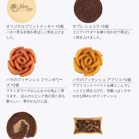
オリジナルプリントクッキー ×2個
サブレ ショコラ ×1個
バター香る生地を香ばしく焼き上げま
ココアパウダーを練り合わせて香ばし
した。
く焼き上げました。
バラのフィナンシェ フランボワー
バラのフィナンシェ アプリコ ×1個
ズ ×1個
アプリコットペーストを練りこんでし
フランボワーズがふんわり心地よく香
っとりと焼き上げた、甘酸っぱくさや
ります。 ほんのりピンク色の見た目も
かかな味わいのフィナンシェ
愛らしい、華やかなひと品。