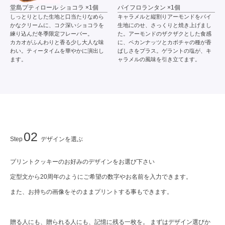
堂島プティロール ショコラ ×1個
パイフロランタン ×1個
しっとりとした生地と口当たりなめら
キャラメルと縦割りアーモンドをパイ
かなクリームに、コク深いショコラを
生地にのせ、さっくりと焼き上げまし
練り込んだ冬季限定フレーバー。
た。アーモンドのザクザクとした食感
カカオがふんわりと香る少し大人な味
に、ペカンナッツとカボチャの種が香
わい。ティータイムを華やかに演出し
ばしさをプラス。ゲラントの塩が、キ
ます。
ャラメルの風味を引き立てます。
02
Step
デザインを選ぶ
プリントクッキーのお好みのデザインをお選び下さい
定型文から20周年のようにご希望の数字やお名前を入力できます。
また、お持ちの画像をそのままプリントする事もできます。
贈る人にも、贈られる人にも、記憶に残る一枚を。 まずはデザイン選びか