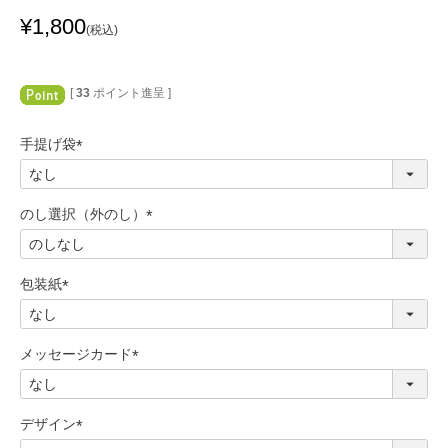
¥
1,800
税込
[
33
ポイント進呈 ]
手提げ袋
(
必
須
のし選択（外のし）
)
(
必
須
包装紙
)
(
必
須
メッセージカード
)
(
必
須
デザイン
)
(