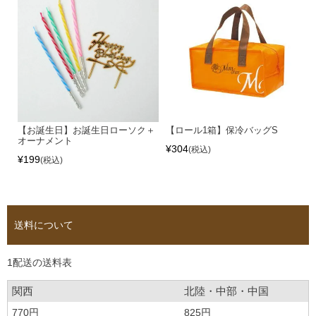
【お誕生日】お誕生日ローソク＋
【ロール1箱】保冷バッグS
オーナメント
¥
304
税込
¥
199
税込
送料について
1配送の送料表
関西
北陸・中部・中国
770円
825円