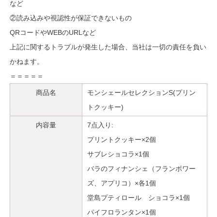
など
②読み込みや視認性が保証できないもの
QRコードやWEBのURLなど
上記に関するトラブルが発生した場合、当社は一切の責任を負い
かねます。
＝＝＝＝＝
商品名
モンシェールセレクションS(プリン
トクッキー)
内容量
7点入り:
プリントクッキー×2個
サブレショコラ×1個
バラのフィナンシェ（フランボワー
ズ、アプリコ）×各1個
堂島プティロール ショコラ×1個
パイフロランタン×1個