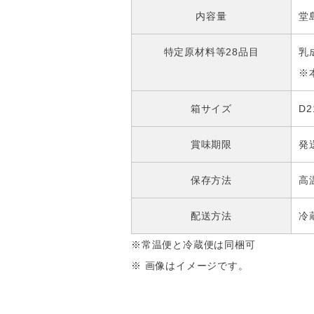
内容量
堂
特定原材料等28品目
乳
※
箱サイズ
D2
賞味期限
発
保存方法
高
配送方法
冷
※常温便と冷蔵便は同梱可
※ 画像はイメージです。