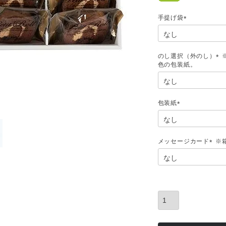
手提げ袋
(
必
須
)
のし選択（外のし）
(
必
須
)
包装紙
(
必
須
)
メッセージカード
(
必
須
)