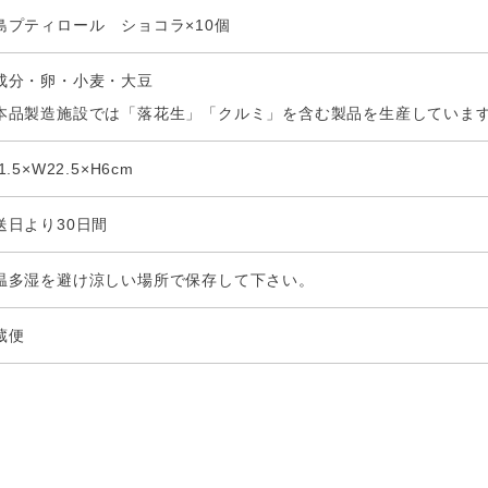
島プティロール ショコラ×10個
成分・卵・小麦・大豆
本品製造施設では「落花生」「クルミ」を含む製品を生産していま
1.5×W22.5×H6cm
送日より30日間
温多湿を避け涼しい場所で保存して下さい。
蔵便