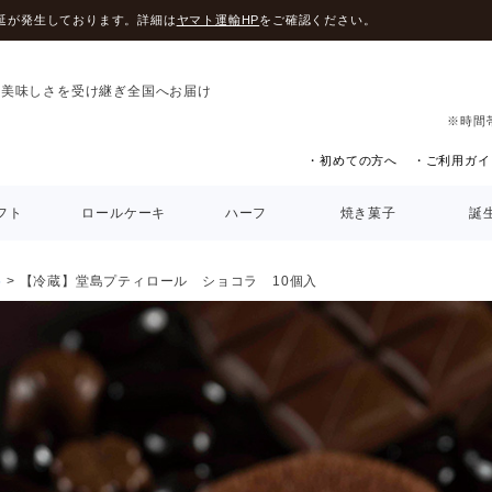
延が発生しております。詳細は
ヤマト運輸HP
をご確認ください。
の美味しさを受け継ぎ全国へお届け
※時間
・初めての方へ
・ご利用ガイ
フト
ロールケーキ
ハーフ
焼き菓子
誕
5
【冷蔵】堂島プティロール ショコラ 10個入