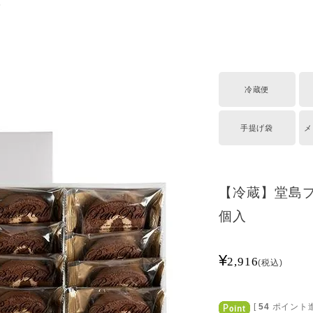
。
冷蔵便
手提げ袋
メ
【冷蔵】堂島プ
個入
¥
2,916
税込
[
54
ポイント進