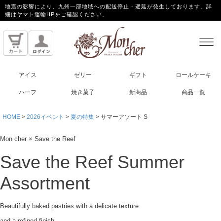
地震の影響により、九州一部地域への配送停止・遅延が発生しております。詳
細は
ヤマト運輸HP
をご確認ください。
アイス
ゼリー
ギフト
ロールケーキ
ハーフ
焼き菓子
新商品
商品一覧
HOME
2026イベント
夏の特集
サマーアソート S
Mon cher × Save the Reef
Save the Reef
Summer
Assortment
Beautifully baked pastries with a delicate texture
and a refined finish.