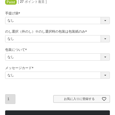
[
27
ポイント進呈 ]
手提げ袋
(
必
須
のし選択（外のし）※のし選択時の包装は包装紙のみ
)
(
必
須
包装について
)
(
必
須
メッセージカード
)
(
必
須
)
お気に入りに登録する