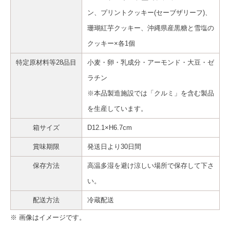
ン、プリントクッキー(セーブザリーフ)、
珊瑚紅芋クッキー、沖縄県産黒糖と雪塩の
クッキー×各1個
特定原材料等28品目
小麦・卵・乳成分・アーモンド・大豆・ゼ
ラチン
※本品製造施設では「クルミ」を含む製品
を生産しています。
箱サイズ
D12.1×H6.7cm
賞味期限
発送日より30日間
保存方法
高温多湿を避け涼しい場所で保存して下さ
い。
配送方法
冷蔵配送
※ 画像はイメージです。