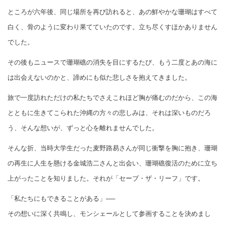
ところが六年後、同じ場所を再び訪れると、あの鮮やかな珊瑚はすべて
白く、骨のように変わり果てていたのです。立ち尽くすほかありません
でした。
その後もニュースで珊瑚礁の消失を目にするたび、もう二度とあの海に
は出会えないのかと、諦めにも似た悲しさを抱えてきました。
旅で一度訪れただけの私たちでさえこれほど胸が痛むのだから、この海
とともに生きてこられた沖縄の方々の悲しみは、それは深いものだろ
う、そんな想いが、ずっと心を離れませんでした。
そんな折、当時大学生だった麦野路易さんが同じ衝撃を胸に抱き、珊瑚
の再生に人生を懸ける金城浩二さんと出会い、珊瑚礁復活のために立ち
上がったことを知りました。それが「セーブ・ザ・リーフ」です。
「私たちにもできることがある」──
その想いに深く共鳴し、モンシェールとして参画することを決めまし