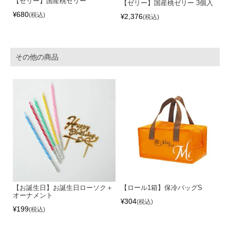
【ゼリー】国産桃ゼリー
【ゼリー】国産桃ゼリー 3個入
680
¥
税込
2,376
¥
税込
その他の商品
【お誕生日】お誕生日ローソク＋
【ロール1箱】保冷バッグS
オーナメント
304
¥
税込
199
¥
税込