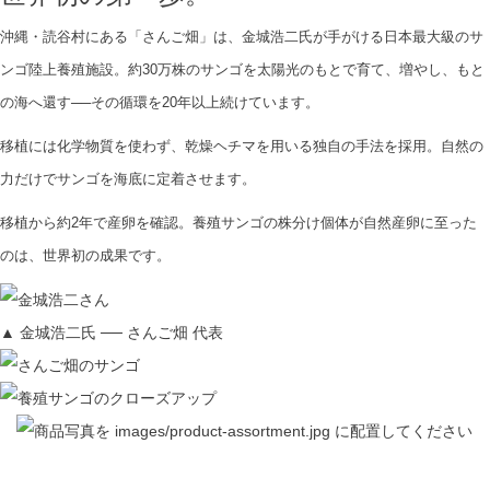
沖縄・読谷村にある「さんご畑」は、金城浩二氏が手がける日本最大級のサ
ンゴ陸上養殖施設。約30万株のサンゴを太陽光のもとで育て、増やし、もと
の海へ還す──その循環を20年以上続けています。
移植には化学物質を使わず、乾燥ヘチマを用いる独自の手法を採用。自然の
力だけでサンゴを海底に定着させます。
移植から約2年で産卵を確認。養殖サンゴの株分け個体が自然産卵に至った
のは、世界初の成果です。
▲ 金城浩二氏 ── さんご畑 代表