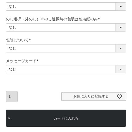
(
必
須
のし選択（外のし）※のし選択時の包装は包装紙のみ
)
(
必
須
包装について
)
(
必
須
メッセージカード
)
(
必
須
)
お気に入りに登録する
カートに入れる