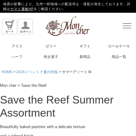
地震の影響により、九州一部地域への配送停止・遅延が発生しております。詳
細は
ヤマト運輸HP
をご確認ください。
アイス
ゼリー
ギフト
ロールケーキ
ハーフ
焼き菓子
新商品
商品一覧
HOME
2026イベント
夏の特集
サマーアソート M
Mon cher × Save the Reef
Save the Reef
Summer
Assortment
Beautifully baked pastries with a delicate texture
and a refined finish.