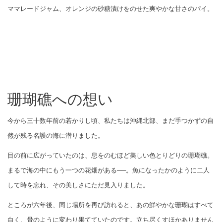
ママレードジャム、オレンジの砂糖漬けをのせた爽やかな甘さのパイ。
珊瑚礁への想い
今から三十数年前の若かりし頃、私たちは沖縄北部、まだ手つかずの自
然が残る名護の海に潜りました。
目の前に広がっていたのは、息をのむほど美しい色とりどりの珊瑚礁。
まるで海の中にもう一つの花畑がある──。魚になったかのように二人
して時を忘れ、その美しさにただ見入りました。
ところが六年後、同じ場所を再び訪れると、あの鮮やかな珊瑚はすべて
白く、骨のように変わり果てていたのです。立ち尽くすほかありません