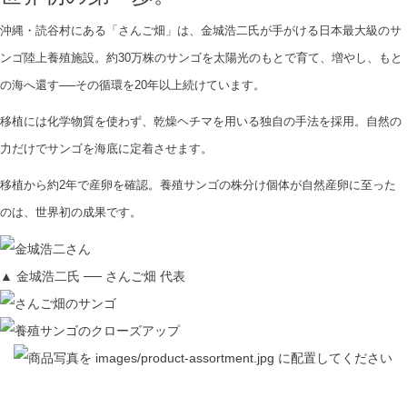
沖縄・読谷村にある「さんご畑」は、金城浩二氏が手がける日本最大級のサ
ンゴ陸上養殖施設。約30万株のサンゴを太陽光のもとで育て、増やし、もと
の海へ還す──その循環を20年以上続けています。
移植には化学物質を使わず、乾燥ヘチマを用いる独自の手法を採用。自然の
力だけでサンゴを海底に定着させます。
移植から約2年で産卵を確認。養殖サンゴの株分け個体が自然産卵に至った
のは、世界初の成果です。
▲ 金城浩二氏 ── さんご畑 代表