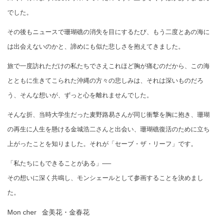
でした。
その後もニュースで珊瑚礁の消失を目にするたび、もう二度とあの海に
は出会えないのかと、諦めにも似た悲しさを抱えてきました。
旅で一度訪れただけの私たちでさえこれほど胸が痛むのだから、この海
とともに生きてこられた沖縄の方々の悲しみは、それは深いものだろ
う、そんな想いが、ずっと心を離れませんでした。
そんな折、当時大学生だった麦野路易さんが同じ衝撃を胸に抱き、珊瑚
の再生に人生を懸ける金城浩二さんと出会い、珊瑚礁復活のために立ち
上がったことを知りました。それが「セーブ・ザ・リーフ」です。
「私たちにもできることがある」──
その想いに深く共鳴し、モンシェールとして参画することを決めまし
た。
Mon cher 金美花・金春花