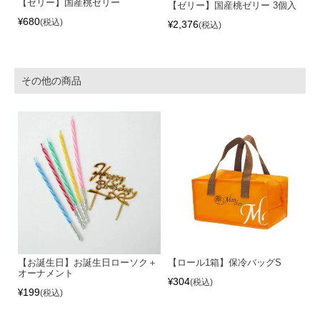
【ゼリー】国産桃ゼリー
【ゼリー】国産桃ゼリー 3個入
680
¥
税込
2,376
¥
税込
その他の商品
【お誕生日】お誕生日ローソク＋
【ロール1箱】保冷バッグS
オーナメント
304
¥
税込
199
¥
税込