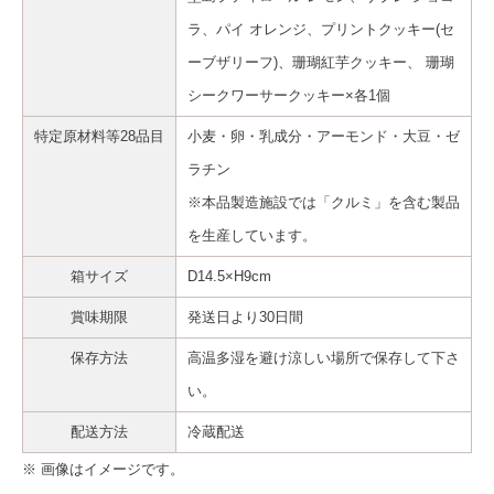
ラ、パイ オレンジ、プリントクッキー(セ
ーブザリーフ)、珊瑚紅芋クッキー、 珊瑚
シークワーサークッキー×各1個
特定原材料等28品目
小麦・卵・乳成分・アーモンド・大豆・ゼ
ラチン
※本品製造施設では「クルミ」を含む製品
を生産しています。
箱サイズ
D14.5×H9cm
賞味期限
発送日より30日間
保存方法
高温多湿を避け涼しい場所で保存して下さ
い。
配送方法
冷蔵配送
※ 画像はイメージです。