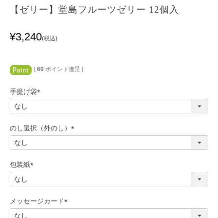
【ゼリー】堂島フルーツゼリー 12個入
¥
3,240
税込
[
60
ポイント進呈 ]
手提げ袋
(
必
須
のし選択（外のし）
)
(
必
須
包装紙
)
(
必
須
メッセージカード
)
(