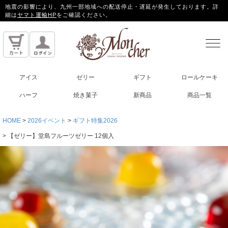
地震の影響により、九州一部地域への配送停止・遅延が発生しております。詳
細は
ヤマト運輸HP
をご確認ください。
アイス
ゼリー
ギフト
ロールケーキ
ハーフ
焼き菓子
新商品
商品一覧
HOME
2026イベント
ギフト特集2026
【ゼリー】堂島フルーツゼリー 12個入