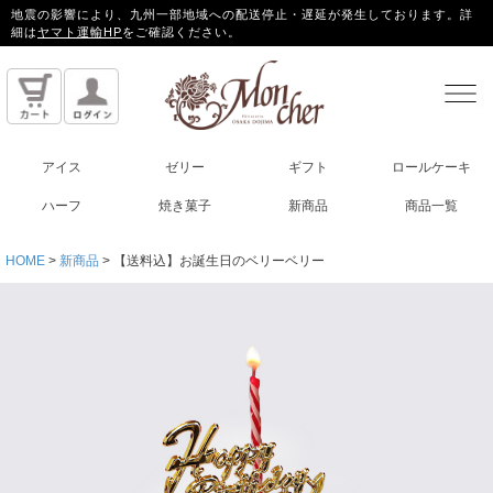
地震の影響により、九州一部地域への配送停止・遅延が発生しております。詳
細は
ヤマト運輸HP
をご確認ください。
アイス
ゼリー
ギフト
ロールケーキ
ハーフ
焼き菓子
新商品
商品一覧
HOME
新商品
【送料込】お誕生日のベリーベリー