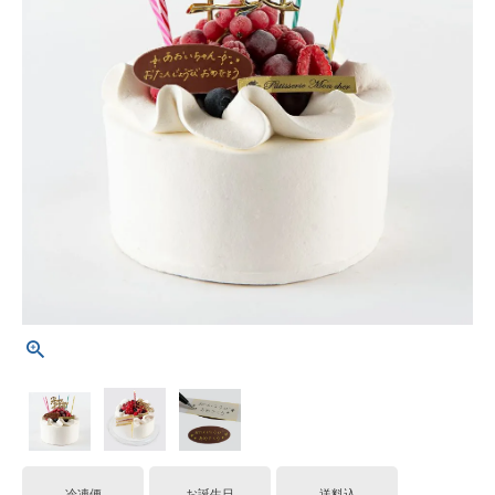
冷凍便
お誕生日
送料込