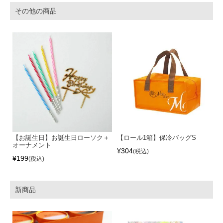
その他の商品
【お誕生日】お誕生日ローソク＋
【ロール1箱】保冷バッグS
オーナメント
¥
304
税込
¥
199
税込
新商品