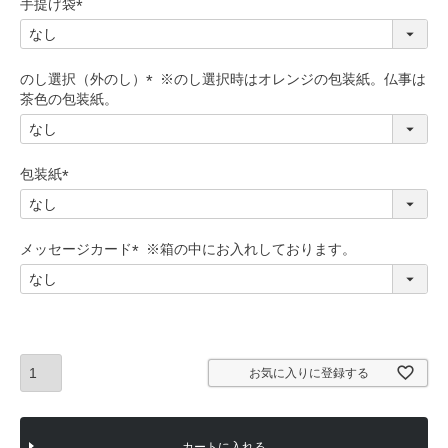
手提げ袋
(
必
須
のし選択（外のし）
)
(
必
須
)
包装紙
(
必
須
メッセージカード
)
(
必
須
)
お気に入りに登録する
カートに入れる