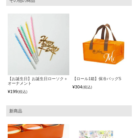
その他の商品
【お誕生日】お誕生日ローソク＋
【ロール1箱】保冷バッグS
オーナメント
¥
304
税込
¥
199
税込
新商品