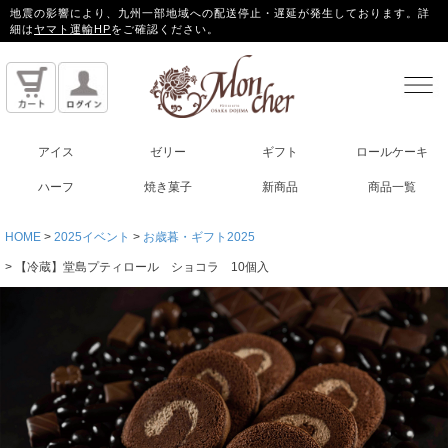
地震の影響により、九州一部地域への配送停止・遅延が発生しております。詳
細は
ヤマト運輸HP
をご確認ください。
アイス
ゼリー
ギフト
ロールケーキ
ハーフ
焼き菓子
新商品
商品一覧
HOME
2025イベント
お歳暮・ギフト2025
【冷蔵】堂島プティロール ショコラ 10個入