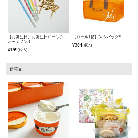
【お誕生日】お誕生日ローソク＋
【ロール1箱】保冷バッグS
オーナメント
¥
304
税込
¥
199
税込
新商品