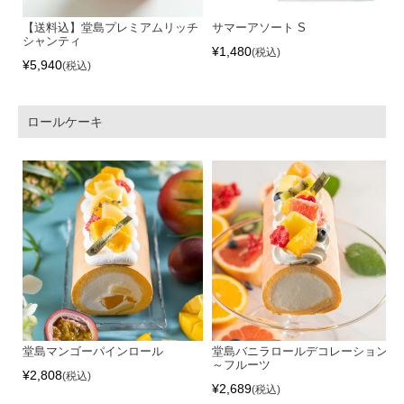
【送料込】堂島プレミアムリッチ
サマーアソート S
シャンティ
¥
1,480
税込
¥
5,940
税込
ロールケーキ
堂島マンゴーパインロール
堂島バニラロールデコレーション
～フルーツ
¥
2,808
税込
¥
2,689
税込