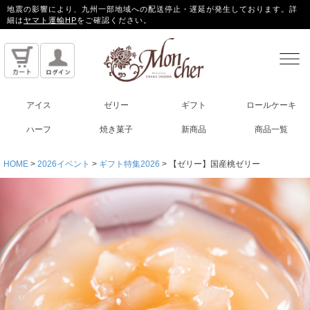
地震の影響により、九州一部地域への配送停止・遅延が発生しております。詳
細は
ヤマト運輸HP
をご確認ください。
アイス
ゼリー
ギフト
ロールケーキ
ハーフ
焼き菓子
新商品
商品一覧
HOME
2026イベント
ギフト特集2026
【ゼリー】国産桃ゼリー