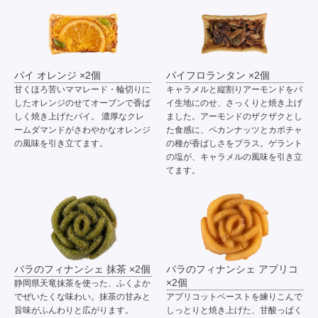
パイ オレンジ ×2個
パイフロランタン ×2個
甘くほろ苦いママレード・輪切りに
キャラメルと縦割りアーモンドをパ
したオレンジのせてオーブンで香ば
イ生地にのせ、さっくりと焼き上げ
しく焼き上げたパイ。 濃厚なクレ
ました。アーモンドのザクザクとし
ームダマンドがさわやかなオレンジ
た食感に、ペカンナッツとカボチャ
の風味を引き立てます。
の種が香ばしさをプラス。ゲラント
の塩が、キャラメルの風味を引き立
てます。
バラのフィナンシェ 抹茶 ×2個
バラのフィナンシェ アプリコ
×2個
静岡県天竜抹茶を使った、ふくよか
でぜいたくな味わい。抹茶の甘みと
アプリコットペーストを練りこんで
旨味がふんわりと広がります。
しっとりと焼き上げた、甘酸っぱく