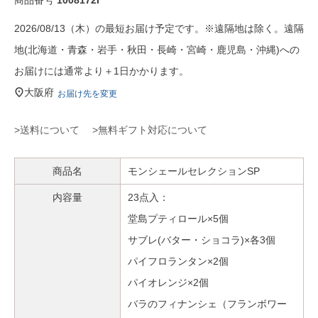
商品番号
1008172r
2026/08/13（木）の最短お届け予定です。※遠隔地は除く。遠隔
地(北海道・青森・岩手・秋田・長崎・宮崎・鹿児島・沖縄)への
お届けには通常より＋1日かかります。
大阪府
お届け先を変更
>送料について
>無料ギフト対応について
商品名
モンシェールセレクションSP
内容量
23点入：
堂島プティロール×5個
サブレ(バター・ショコラ)×各3個
パイフロランタン×2個
パイオレンジ×2個
バラのフィナンシェ（フランボワー