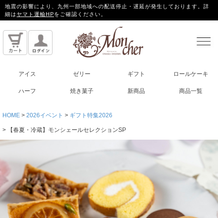
地震の影響により、九州一部地域への配送停止・遅延が発生しております。詳
細は
ヤマト運輸HP
をご確認ください。
アイス
ゼリー
ギフト
ロールケーキ
ハーフ
焼き菓子
新商品
商品一覧
HOME
2026イベント
ギフト特集2026
【春夏・冷蔵】モンシェールセレクションSP