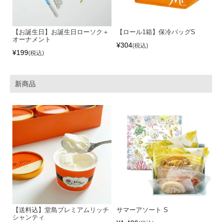
【お誕生日】お誕生日ローソク＋
【ロール1箱】保冷バッグS
オーナメント
¥
304
税込
¥
199
税込
新商品
【送料込】堂島プレミアムリッチ
サマーアソート S
シャンティ