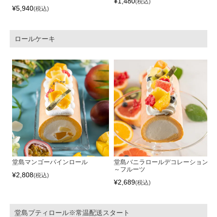
¥
1,480
税込
¥
5,940
税込
ロールケーキ
堂島マンゴーパインロール
堂島バニラロールデコレーション
～フルーツ
¥
2,808
税込
¥
2,689
税込
堂島プティロール※常温配送スタート