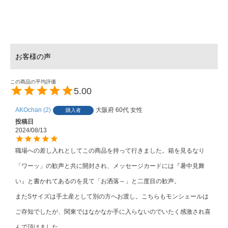
5.00
AKOchan
2
大阪府
60代
女性
購入者
投稿日
2024/08/13
職場への差し入れとしてこの商品を持って行きました。箱を見るなり
「ワーッ」の歓声と共に開封され、メッセージカードには『暑中見舞
い』と書かれてあるのを見て「お洒落～」と二度目の歓声。

またSサイズは手土産として別の方へお渡し。こちらもモンシェールは
ご存知でしたが、関東ではなかなか手に入らないのでいたく感激され喜
んで頂けました。
