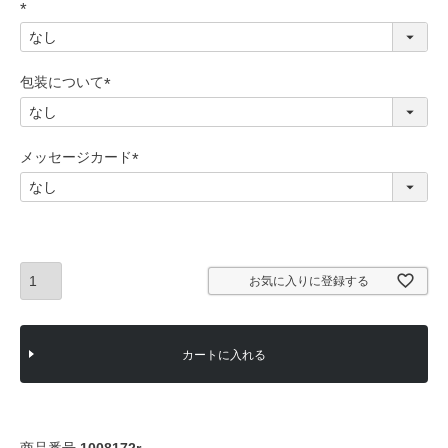
(
必
須
包装について
)
(
必
須
メッセージカード
)
(
必
須
)
お気に入りに登録する
カートに入れる