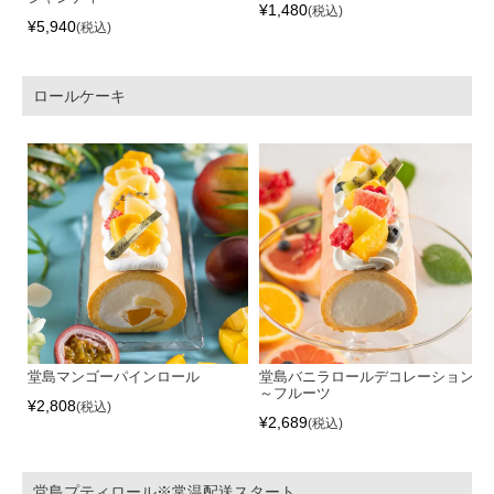
¥
1,480
税込
¥
5,940
税込
ロールケーキ
堂島マンゴーパインロール
堂島バニラロールデコレーション
～フルーツ
¥
2,808
税込
¥
2,689
税込
堂島プティロール※常温配送スタート