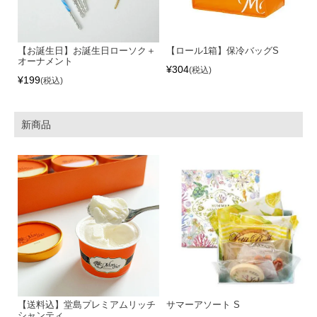
【お誕生日】お誕生日ローソク＋
【ロール1箱】保冷バッグS
オーナメント
¥
304
税込
¥
199
税込
新商品
【送料込】堂島プレミアムリッチ
サマーアソート S
シャンティ