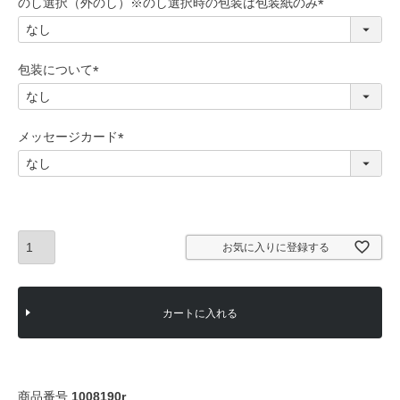
のし選択（外のし）※のし選択時の包装は包装紙のみ
)
(
必
須
包装について
)
(
必
須
メッセージカード
)
(
必
須
)
お気に入りに登録する
カートに入れる
商品番号
1008190r