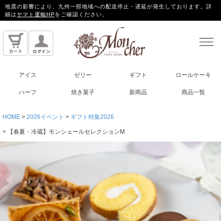
地震の影響により、九州一部地域への配送停止・遅延が発生しております。詳
細は
ヤマト運輸HP
をご確認ください。
アイス
ゼリー
ギフト
ロールケーキ
ハーフ
焼き菓子
新商品
商品一覧
HOME
2026イベント
ギフト特集2026
【春夏・冷蔵】モンシェールセレクションM