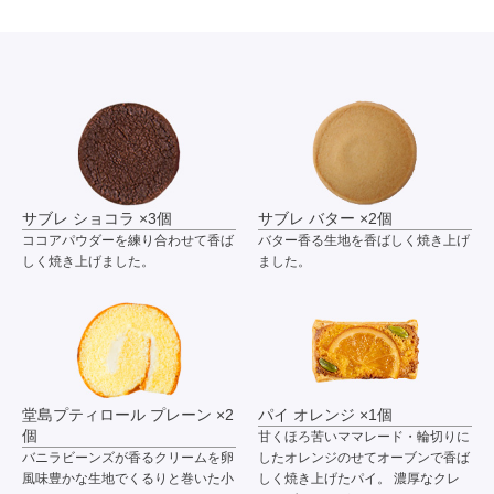
サブレ ショコラ ×3個
サブレ バター ×2個
ココアパウダーを練り合わせて香ば
バター香る生地を香ばしく焼き上げ
しく焼き上げました。
ました。
堂島プティロール プレーン ×2
パイ オレンジ ×1個
個
甘くほろ苦いママレード・輪切りに
バニラビーンズが香るクリームを卵
したオレンジのせてオーブンで香ば
風味豊かな生地でくるりと巻いた小
しく焼き上げたパイ。 濃厚なクレ