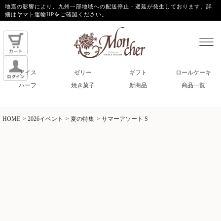
地震の影響により、九州一部地域への配送停止・遅延が発生しております。詳
細は
ヤマト運輸HP
をご確認ください。
アイス
ゼリー
ギフト
ロールケーキ
ハーフ
焼き菓子
新商品
商品一覧
HOME
2026イベント
夏の特集
サマーアソート S