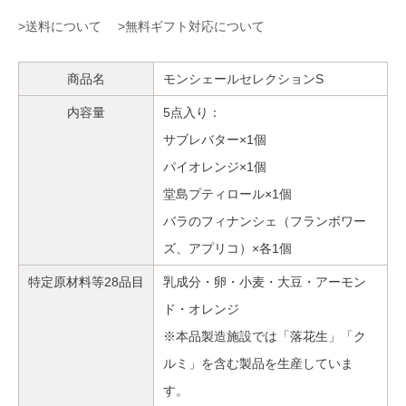
>送料について
>無料ギフト対応について
商品名
モンシェールセレクションS
内容量
5点入り：
サブレバター×1個
パイオレンジ×1個
堂島プティロール×1個
バラのフィナンシェ（フランボワー
ズ、アプリコ）×各1個
特定原材料等28品目
乳成分・卵・小麦・大豆・アーモン
ド・オレンジ
※本品製造施設では「落花生」「ク
ルミ」を含む製品を生産していま
す。