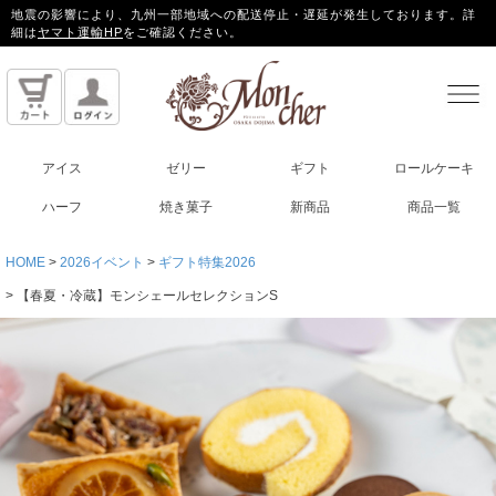
地震の影響により、九州一部地域への配送停止・遅延が発生しております。詳
細は
ヤマト運輸HP
をご確認ください。
アイス
ゼリー
ギフト
ロールケーキ
ハーフ
焼き菓子
新商品
商品一覧
HOME
2026イベント
ギフト特集2026
【春夏・冷蔵】モンシェールセレクションS