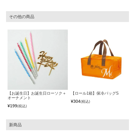
その他の商品
【お誕生日】お誕生日ローソク＋
【ロール1箱】保冷バッグS
オーナメント
¥
304
税込
¥
199
税込
新商品