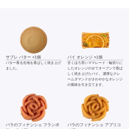
サブレ バター ×1個
パイ オレンジ ×1個
バター香る生地を香ばしく焼き上げ
甘くほろ苦いママレード・輪切りに
ました。
したオレンジのせてオーブンで香ば
しく焼き上げたパイ。 濃厚なクレ
ームダマンドがさわやかなオレンジ
の風味を引き立てます。
バラのフィナンシェ フランボ
バラのフィナンシェ アプリコ