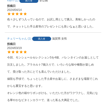
ｷｮﾛﾏﾂ
1
非公開
購入者
投稿日
2024/04/14
色々少しずつ入っているので、お試し用として購入。美味しかったの
で、チョットした手土産等のプレゼントにも良いなぁと思いました。
チェリーちゃん
1
滋賀県
女性
購入者
投稿日
2024/03/19
今回、モンシェールセレクションSを4箱、バレンタインのお返しとして
注文しました。アラカルト7個入りで、いろいろな味や種類が楽しめ
て、受け取った方にとても喜んでいただけました。

値段も手頃で、ちょっとした手土産やお返しに、さまざまな場面でこれ
からも重宝すると思います。

オレンジ色の箱やリボンがけも、いただいた方がワクワクし、元気にな
る華やかなビタミンカラーで、送った私も大満足でした。