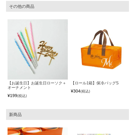
その他の商品
【お誕生日】お誕生日ローソク＋
【ロール1箱】保冷バッグS
オーナメント
¥
304
税込
¥
199
税込
新商品