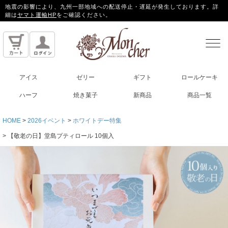
地震の影響により、九州一部地域への配送停止・遅延が発生しております。詳
細は
ヤマト運輸HP
をご確認ください。
アイス
ゼリー
ギフト
ロールケーキ
ハーフ
焼き菓子
新商品
商品一覧
HOME
2026イベント
ホワイトデー特集
【敬老の日】堂島プティロール 10個入