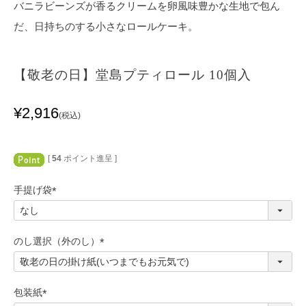
バニラビーンズが香るクリームを卵風味豊かな生地で包ん
だ、日持ちのする小さなロールケーキ。
【敬老の日】堂島プティロール 10個入
¥
2,916
税込
[
54
ポイント進呈 ]
手提げ袋
(
必
須
のし選択（外のし）
)
(
必
須
包装紙
)